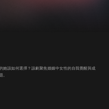
的她該如何選擇？該劇聚焦婚姻中女性的自我覺醒與成
題。