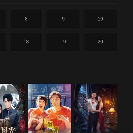
8
9
10
18
19
20