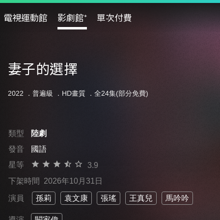
電視運動館
影劇館⁺
單次付費
妻子的選擇
2022 ．
普遍級
．HD畫質 ．全24集(部分免費)
類型
陸劇
發音
國語
星等
3.9
下架時間
2026年10月31日
演員
孫莉
袁文康
張瑤
王真兒
馬吟吟
導演
闞家偉