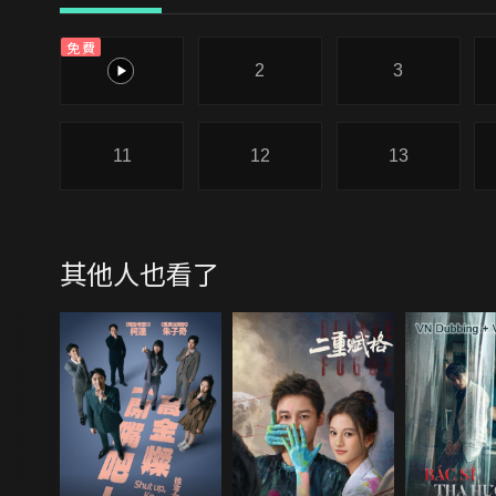
免費
1
2
3
11
12
13
其他人也看了