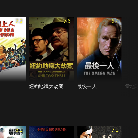
7.2
7.6
6.4
紐約地鐵大劫案
最後一人
當地
6.2
7.2