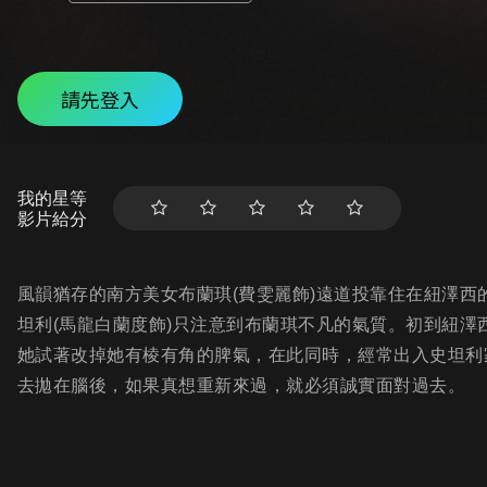
請先登入
我的星等
影片給分
風韻猶存的南方美女布蘭琪(費雯麗飾)遠道投靠住在紐澤西
坦利(馬龍白蘭度飾)只注意到布蘭琪不凡的氣質。初到紐
她試著改掉她有棱有角的脾氣，在此同時，經常出入史坦利家
去拋在腦後，如果真想重新來過，就必須誠實面對過去。