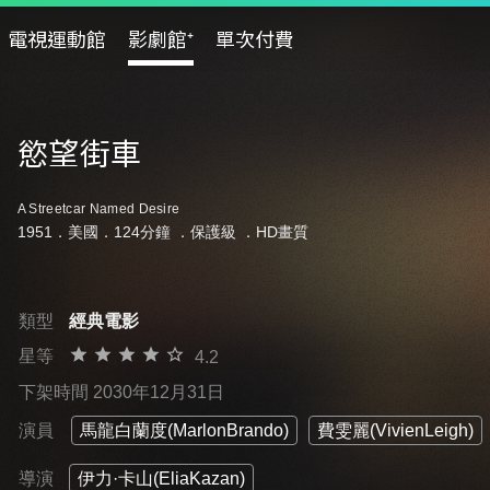
電視運動館
影劇館⁺
單次付費
慾望街車
A Streetcar Named Desire
1951．美國．124分鐘 ．
保護級
．HD畫質
類型
經典電影
星等
4.2
下架時間 2030年12月31日
演員
馬龍白蘭度(MarlonBrando)
費雯麗(VivienLeigh)
導演
伊力·卡山(EliaKazan)