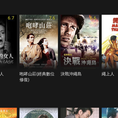
6.7
7.6
6.6
人
咆哮山莊(經典數位
決戰沖繩島
繩上人
修復)
6.1