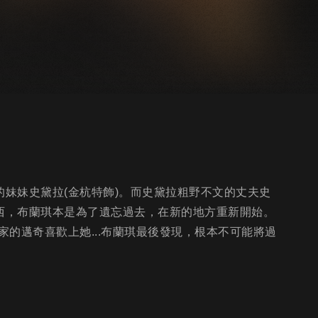
的妹妹史黛拉(金杭特飾)。而史黛拉粗野不文的丈夫史
澤西，布蘭琪本是為了遺忘過去，在新的地方重新開始。
的邁奇喜歡上她...布蘭琪最後發現，根本不可能將過