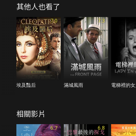
其他人也看了
7.0
7.3
埃及豔后
滿城風雨
電梯裡的女
相關影片
6.7
6.8