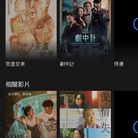
苦盡甘來
劇中計
俘虜
相關影片