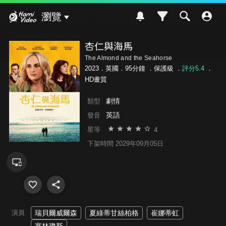
Hami Video
瀏覽
杏仁與海馬
The Almond and the Seahorse
2023．英國．95分鐘 ．
保護級
．
評分5.4
．
HD畫質
劇情
類型
英語
發音
4
星等
下架時間 2029年09月05日
演員
瑞貝爾威爾森
夏綠蒂甘絲柏格
崔娜蒂虹