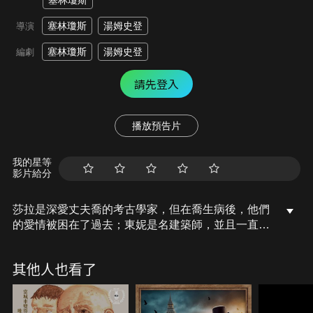
塞林瓊斯
塞林瓊斯
湯姆史登
導演
塞林瓊斯
湯姆史登
編劇
請先登入
播放預告片
我的星等
影片給分
莎拉是深愛丈夫喬的考古學家，但在喬生病後，他們
的愛情被困在了過去；東妮是名建築師，並且一直愛
著她的伴侶葛雯，腦部創傷卻將她們禁錮在十五年的
迴圈當中…。唯有愛，是支撐她們繼續前進的力量。
其他人也看了
兩名女性都想擁有幸福的未來，卻不知道是否有其可
能，或未來會有何種面貌。