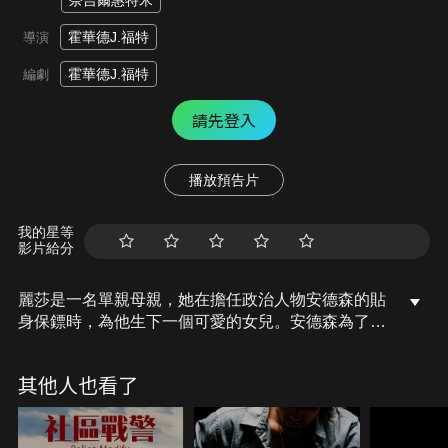
奈吉爾惠特米
霍華德J.福特
導演
霍華德J.福特
編劇
請先登入
播放預告片
我的星等
影片給分
麗莎是一名單親母親，她在擔任政治人物安德森的貼
身保鏢時，為他生下一個可愛的女兒。安德森為了大
選以及政治前途，始終無法與妻子離婚。麗莎傷心之
餘，帶著女兒到摩洛哥度假，不料女兒卻在沙灘上被
其他人也看了
人擄走。麗莎一路追蹤嫌犯，卻誤殺嫌犯的同夥，引
來大批員警追捕，救女心切的麗莎只能被迫拒捕、襲
警、奪槍，犯下一連串的罪行。然而警方向航空公司