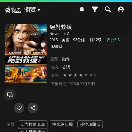
Hami Video
瀏覽
絕對救援
Never Let Go
2015．美國．93分鐘 ．
輔12級
．
評分5.3
．
HD畫質
動作
類型
英語
發音
3.9
星等
下架時間 2026年09月30日
演員
安吉拉迪克森
拉米納斯爾
莎拉珀爾斯