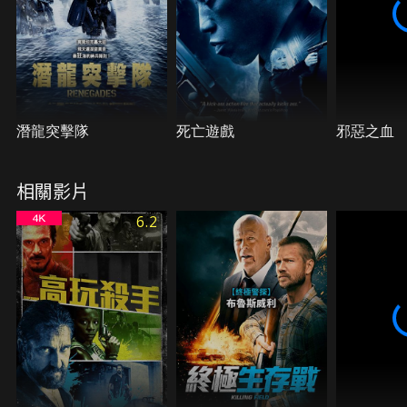
潛龍突擊隊
死亡遊戲
邪惡之血
相關影片
6.2