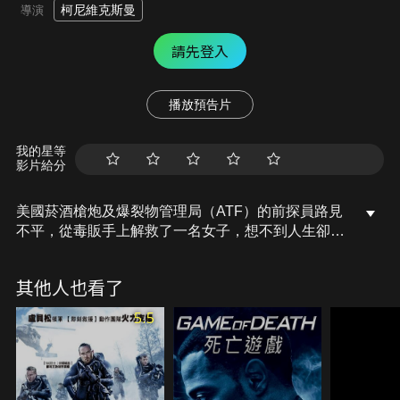
柯尼維克斯曼
導演
請先登入
播放預告片
我的星等
影片給分
美國菸酒槍炮及爆裂物管理局（ATF）的前探員路見
不平，從毒販手上解救了一名女子，想不到人生卻從
此大轉彎。女子說服他偷走毒販的錢，兩人一起遠走
高飛，卻因此被無法無天的毒販頭子盯上，展開一場
其他人也看了
貓捉老鼠的血腥遊戲。他很快發現，這攤渾水，他不
蹚也不行！
5.5