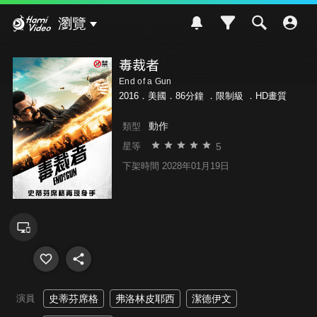
Hami Video
瀏覽
毒裁者
End of a Gun
2016．美國．86分鐘 ．
限制級
．HD畫質
動作
類型
5
星等
下架時間 2028年01月19日
演員
史蒂芬席格
弗洛林皮耶西
潔德伊文