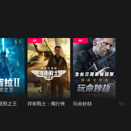
6.5
8.2
7.4
I怪獸之王
捍衛戰士：獨行俠
玩命鈔劫
地心