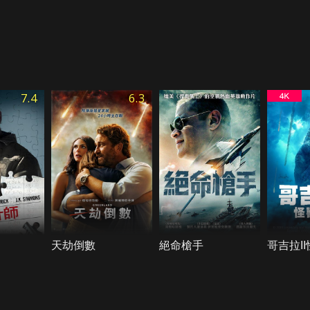
7.4
6.3
天劫倒數
絕命槍手
哥吉拉I