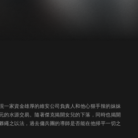
現一家資金雄厚的維安公司負責人和他心狠手辣的妹妹
元的水源交易。隨著傑克揭開女兒的下落，同時也揭開
夥繩之以法，過去傭兵團的導師是否能在他掃平一切之