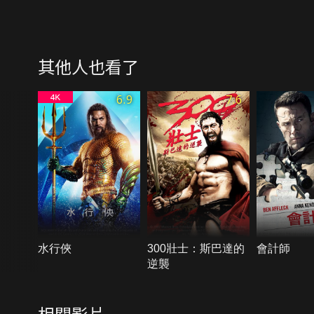
其他人也看了
6.9
7.6
水行俠
300壯士：斯巴達的
會計師
逆襲
相關影片