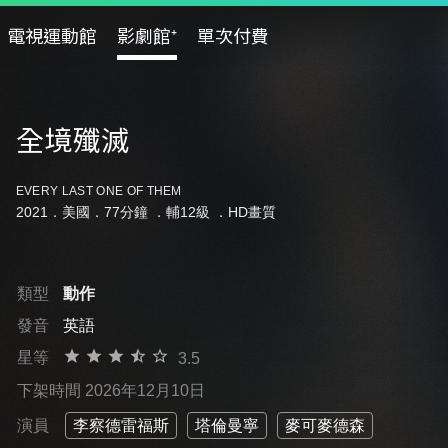
電視運動館
影劇館⁺
單次付費
全境殲滅
EVERY LAST ONE OF THEM
2021．美國．77分鐘 ．
輔12級
．HD畫質
類型
動作
發音
英語
星等
3.5
下架時間 2026年12月10日
演員
李察德雷福斯
塔倫曼寧
麥可麥德森