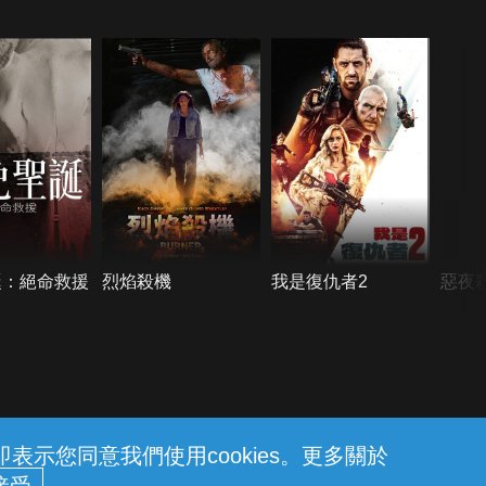
誕：絕命救援
烈焰殺機
我是復仇者2
惡夜
示您同意我們使用cookies。更多關於