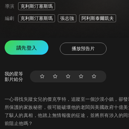
導演
克利斯汀塞斯瑪
編劇
克利斯汀塞斯瑪
張志強
阿利斯泰爾凱夫
請先登入
播放預告片
我的星等
影片給分
一心尋找失蹤女兒的傑克亨特，追蹤至一個沙漠小鎮，卻發
所保護的家族秘密，很可能破壞他的老闆與美國政府十億美
了駭人的真相，他踏上無情報復的征途，並將所有涉入的同
前阻止他嗎？