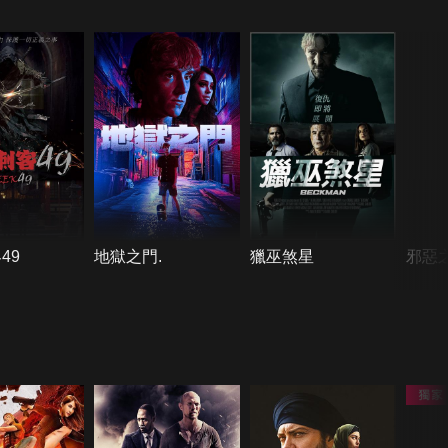
49
地獄之門.
獵巫煞星
邪惡