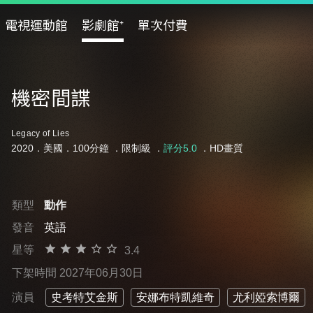
電視運動館
影劇館⁺
單次付費
機密間諜
Legacy of Lies
2020．美國．100分鐘 ．
限制級
．
評分5.0
．HD畫質
類型
動作
發音
英語
星等
3.4
下架時間 2027年06月30日
演員
史考特艾金斯
安娜布特凱維奇
尤利婭索博爾