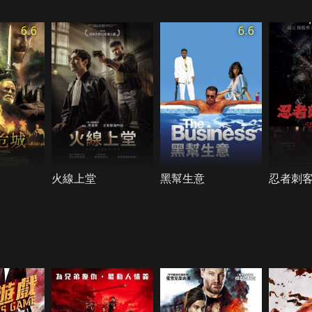
6.6
6.6
火線上堂
黑幫生意
忍者刺客