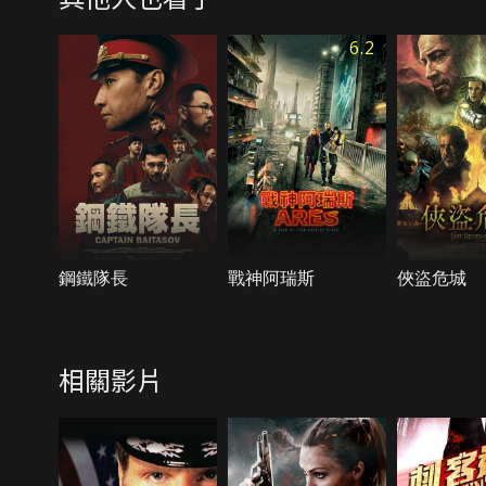
6.2
鋼鐵隊長
戰神阿瑞斯
俠盜危城
相關影片