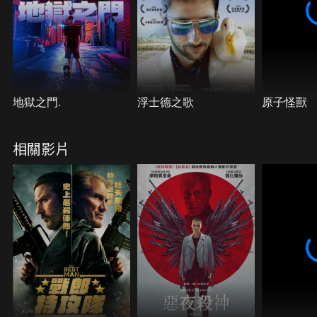
地獄之門.
浮士德之歌
原子怪獸
相關影片