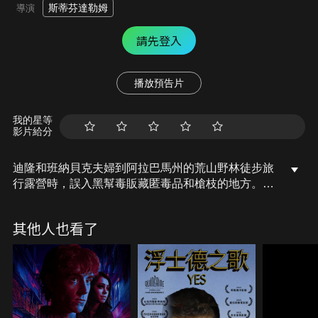
斯蒂芬達勒姆
導演
請先登入
播放預告片
我的星等
影片給分
迪隆和班納貝克夫婦到阿拉巴馬州的荒山野林徒步旅
行露營時，誤入黑幫毒販藏匿毒品和槍枝的地方。只
是黑幫老大卡特爾在這對夫妻想要逃脫時，犯下了兩
個錯誤，一是殺了迪隆，二是他們誤以為殺了班納貝
其他人也看了
克。但班納貝克卻未身亡，身為美國陸軍第75遊騎兵
部隊第一女中尉的班納貝克，將要執行一個殲滅任
務，就是殺光任何阻擋她復仇的人。