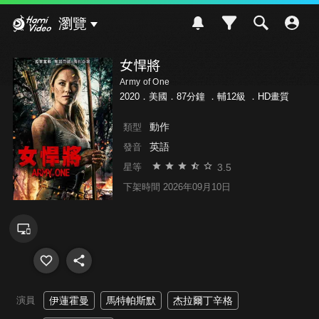
Hami Video
瀏覽
女悍將
Army of One
2020．美國．87分鐘 ．
輔12級
．HD畫質
動作
類型
英語
發音
3.5
星等
下架時間 2026年09月10日
演員
伊蓮霍曼
馬特帕斯默
杰拉爾丁辛格