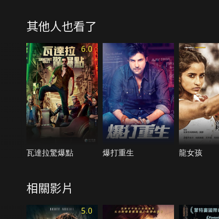
其他人也看了
6.0
瓦達拉驚爆點
爆打重生
龍女孩
相關影片
5.0