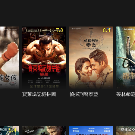
7.3
8.4
寶萊塢記憶拼圖
偵探刑警泰藍
叢林拳
5.4