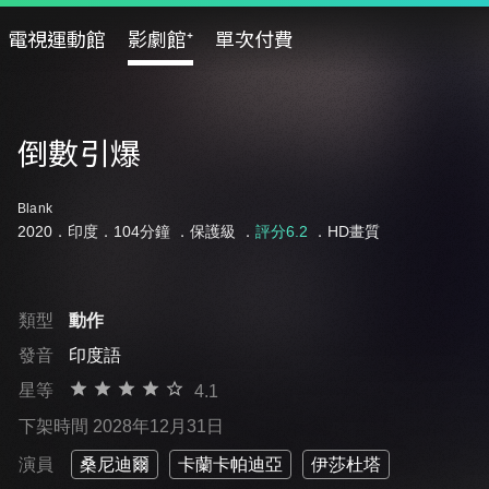
電視運動館
影劇館⁺
單次付費
倒數引爆
Blank
2020．印度．104分鐘 ．
保護級
．
評分6.2
．HD畫質
類型
動作
發音
印度語
星等
4.1
下架時間 2028年12月31日
演員
桑尼迪爾
卡蘭卡帕迪亞
伊莎杜塔