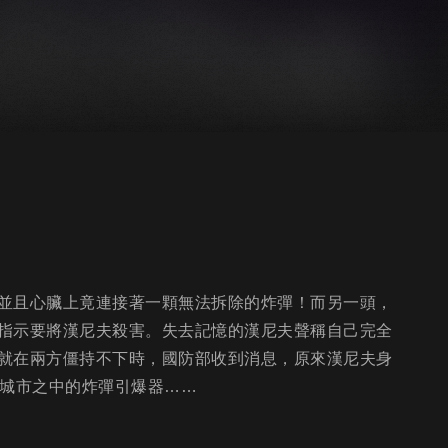
並且心臟上竟連接著一顆無法拆除的炸彈！而另一頭，
指示要將漢尼夫殺害。失去記憶的漢尼夫聲稱自己完全
就在兩方僵持不下時，國防部收到消息，原來漢尼夫身
於城市之中的炸彈引爆器……