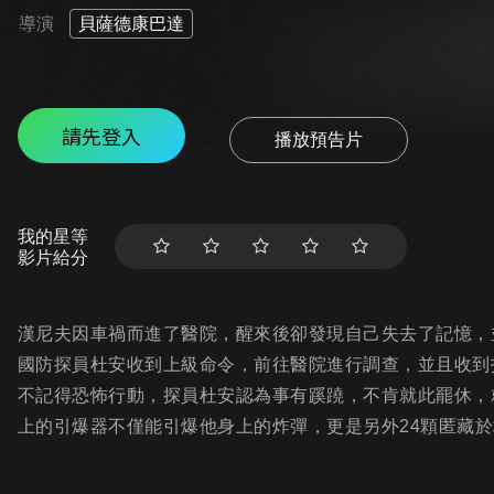
導演
貝薩德康巴達
請先登入
播放預告片
我的星等
影片給分
漢尼夫因車禍而進了醫院，醒來後卻發現自己失去了記憶，
國防探員杜安收到上級命令，前往醫院進行調查，並且收到
不記得恐怖行動，探員杜安認為事有蹊蹺，不肯就此罷休，
上的引爆器不僅能引爆他身上的炸彈，更是另外24顆匿藏