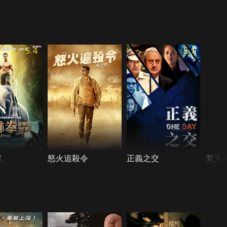
5.4
5.1
霸
怒火追殺令
正義之交
梵天