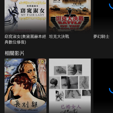
窈窕淑女(奧黛麗赫本經
坦克大決戰
夢幻騎士
典數位修復)
相關影片
7.0