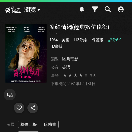
Hami Video
瀏覽
亂絲情網(經典數位修復)
Lilith
1964．美國．113分鐘 ．
保護級
．
評分6.9
．
HD畫質
經典電影
類型
英語
發音
3.5
星等
下架時間 2031年12月31日
演員
華倫比提
珍茜寶