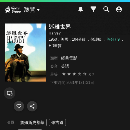
Hami Video
瀏覽
迷離世界
Harvey
1950．美國．104分鐘 ．
保護級
．
評分7.9
．
HD畫質
經典電影
類型
英語
發音
3.7
星等
下架時間 2031年12月31日
演員
詹姆斯史都華
佩吉道