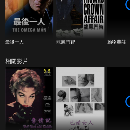
最後一人
龍鳳鬥智
動物農莊
相關影片
6.8