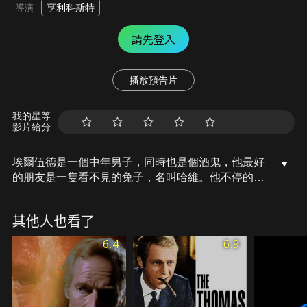
亨利科斯特
導演
請先登入
播放預告片
我的星等
影片給分
埃爾伍德是一個中年男子，同時也是個酒鬼，他最好
的朋友是一隻看不見的兔子，名叫哈維。他不停的向
大家介紹他的朋友哈維，所有人都覺得他精神有問
題，而他的姐姐也嘗試想將埃爾伍德送入療養院，在
其他人也看了
醫生的詢問下得知了他發現哈維難以置信的故事，醫
生也相信他沒瘋，同時也得到了釋放…
6.4
6.9