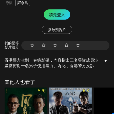
羅永昌
導演
請先登入
播放預告片
我的星等
影片給分
香港警方收到一卷錄影帶，內容指出三名警隊成員涉
嫌當街對一名男子使用暴力。為此，香港警方投訴科
的成員開始對機動部隊的成員進行調查……。
其他人也看了
5.9
6.3