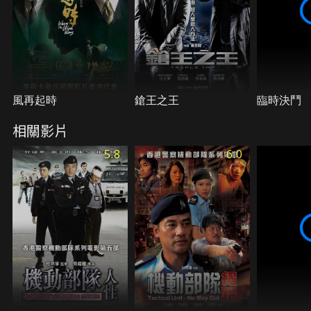
風再起時
鎗王之王
臨時決鬥
相關影片
5.8
6.0