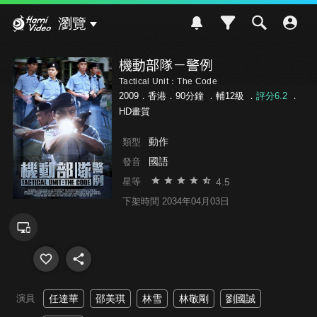
Hami Video
瀏覽
機動部隊－警例
Tactical Unit：The Code
2009．香港．90分鐘 ．
輔12級
．
評分6.2
．
HD畫質
動作
類型
國語
發音
4.5
星等
下架時間 2034年04月03日
演員
任達華
邵美琪
林雪
林敬剛
劉國誠