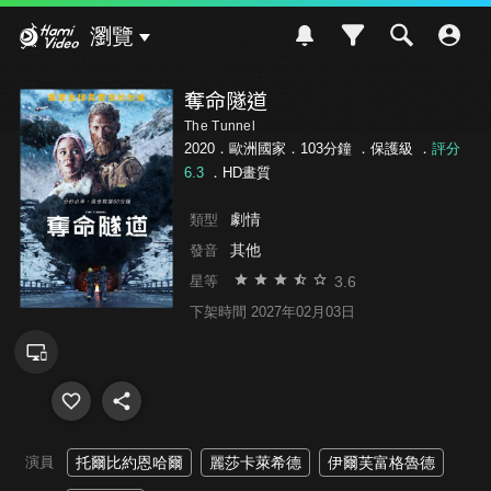
Hami Video
瀏覽
奪命隧道
The Tunnel
2020．歐洲國家．103分鐘 ．
保護級
．
評分
6.3
．HD畫質
劇情
類型
其他
發音
3.6
星等
下架時間 2027年02月03日
演員
托爾比約恩哈爾
麗莎卡萊希德
伊爾芙富格魯德