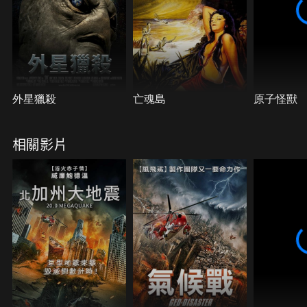
外星獵殺
亡魂島
原子怪獸
相關影片