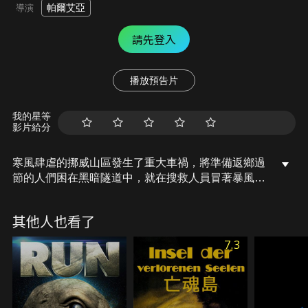
帕爾艾亞
導演
請先登入
播放預告片
我的星等
影片給分
寒風肆虐的挪威山區發生了重大車禍，將準備返鄉過
節的人們困在黑暗隧道中，就在搜救人員冒著暴風雪
趕往搶救途中，失事的卡車卻突然起火，讓情況更加
岌岌可危。面臨生死關頭的所有受困者，必須在時限
其他人也看了
內不擇手段地讓自己活下去...。
7.3