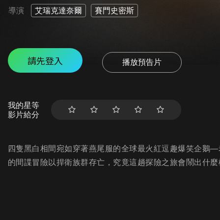
導演
艾瑞克達奈爾
賽門史密斯
請先登入
播放預告片
我的星等
影片給分
四隻黑白相間宛如穿著燕尾服的全球最火紅逗趣爆笑企鵝—
的間諜冒險以捍衛族群存亡，究竟這趟探險之旅會鬧出什麼