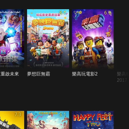
8.1
6.9
之重啟未來
夢想巨無霸
樂高玩電影2
樂高
2017
7.3
5.1
5.8