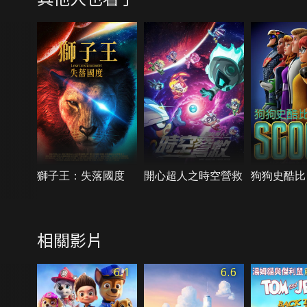
獅子王：失落國度
開心超人之時空營救
狗狗史酷比
相關影片
6.1
6.6