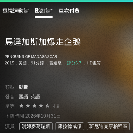
電視運動館
影劇館⁺
單次付費
馬達加斯加爆走企鵝
PENGUINS OF MADAGASCAR
2015．美國．91分鐘 ．
普遍級
．
評分6.7
．HD畫質
類型
動畫
發音
國語, 英語
星等
4.8
下架時間 2026年10月31日
演員
湯姆麥葛瑞斯
康拉德威儂
班尼迪克康柏拜區