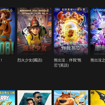
5.6
6.1
！
烈火少女(國語)
熊出沒．伴我“熊
熊出沒
芯”(英語)
5.7
5.6