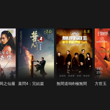
7.8
7.0
6.8
局之仙履
葉問4：完結篇
無間道III終極無間
方世玉