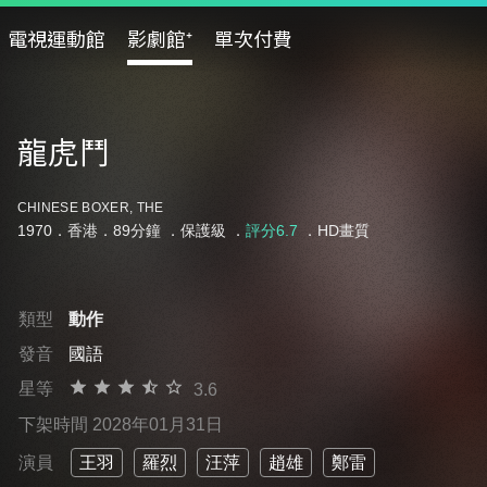
電視運動館
影劇館⁺
單次付費
龍虎鬥
CHINESE BOXER, THE
1970．香港．89分鐘 ．
保護級
．
評分6.7
．HD畫質
類型
動作
發音
國語
星等
3.6
下架時間 2028年01月31日
演員
王羽
羅烈
汪萍
趙雄
鄭雷