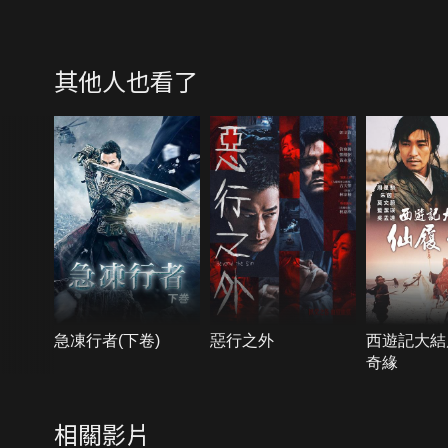
其他人也看了
急凍行者(下卷)
惡行之外
西遊記大結
奇緣
相關影片