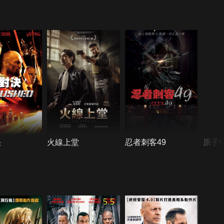
決
火線上堂
忍者刺客49
原子
5.5