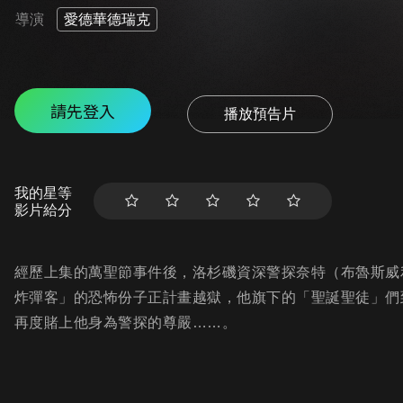
導演
愛德華德瑞克
請先登入
播放預告片
我的星等
影片給分
經歷上集的萬聖節事件後，洛杉磯資深警探奈特（布魯斯威
炸彈客」的恐怖份子正計畫越獄，他旗下的「聖誕聖徒」們
再度賭上他身為警探的尊嚴……。