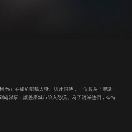
利 飾）在紐約啷噹入獄。與此同時，一位名為「聖誕
到處滋事，讓整座城市陷入恐慌。為了消滅他們，奈特