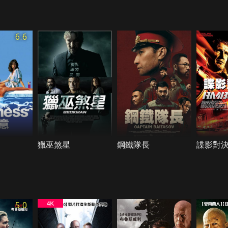
6.6
獵巫煞星
鋼鐵隊長
諜影對
5.0