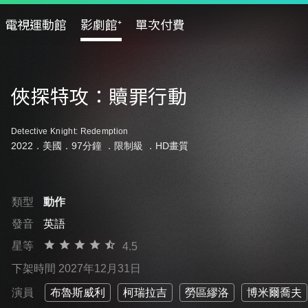
電視運動館
影劇館⁺
單次付費
俠探特攻：贖罪行動
Detective Knight: Redemption
2022．美國．97分鐘 ．
限制級
．HD畫質
類型
動作
發音
英語
星等
4.5
下架時間 2027年12月31日
演員
布魯斯威利
柯瑞拉吉
勞區繆洛
博米爾喬夫