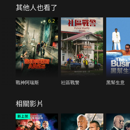
其他人也看了
6.2
戰神阿瑞斯
社區戰警
黑幫生意
相關影片