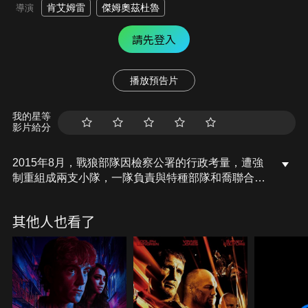
肯艾姆雷
傑姆奧茲杜魯
導演
請先登入
播放預告片
我的星等
影片給分
2015年8月，戰狼部隊因檢察公署的行政考量，遭強
制重組成兩支小隊，一隊負責與特種部隊和喬聯合打
擊內部叛徒，另一隊則充滿疑惑地留在伊斯坦堡。為
協助PKK而攻擊吉茲雷的100 YDG-H恐怖份子，包圍
其他人也看了
了圖然與卡雅，雅伊木蘭特必須在第八空軍基地有限
的援助下，設法前往阿巴斯泰佩救出他的部隊。