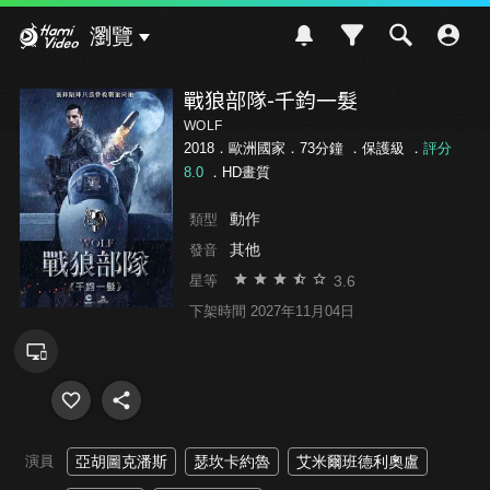
Hami Video
瀏覽
戰狼部隊-千鈞一髮
WOLF
2018．歐洲國家．73分鐘 ．
保護級
．
評分
8.0
．HD畫質
動作
類型
其他
發音
3.6
星等
下架時間 2027年11月04日
演員
亞胡圖克潘斯
瑟坎卡約魯
艾米爾班德利奧盧