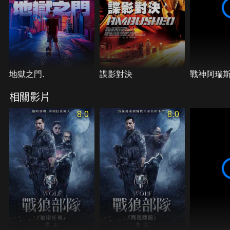
地獄之門.
諜影對決
戰神阿瑞
相關影片
8.0
8.0