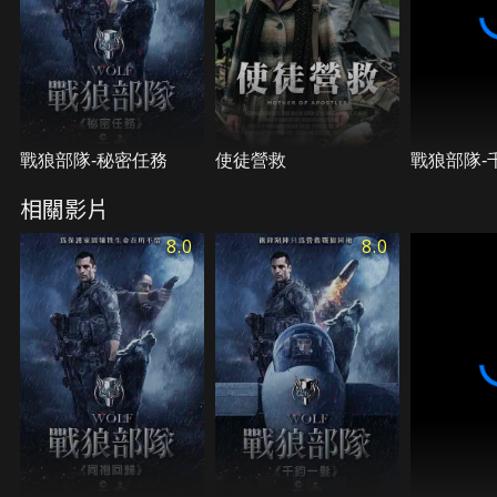
戰狼部隊-秘密任務
使徒營救
戰狼部隊-
相關影片
8.0
8.0