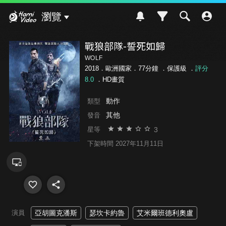
Hami Video
瀏覽
戰狼部隊-誓死如歸
WOLF
2018．歐洲國家．77分鐘 ．
保護級
．
評分
8.0
．HD畫質
動作
類型
其他
發音
3
星等
下架時間 2027年11月11日
演員
亞胡圖克潘斯
瑟坎卡約魯
艾米爾班德利奧盧