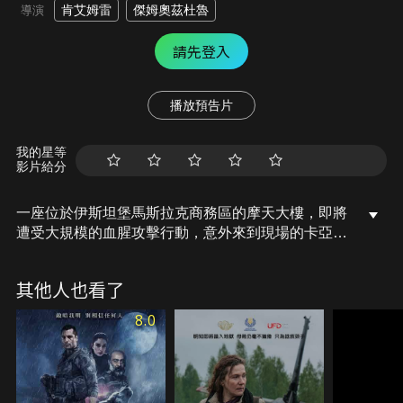
肯艾姆雷
傑姆奧茲杜魯
導演
請先登入
播放預告片
我的星等
影片給分
一座位於伊斯坦堡馬斯拉克商務區的摩天大樓，即將
遭受大規模的血腥攻擊行動，意外來到現場的卡亞，
必須第一時間阻止悲劇的發生，他必須在黑夜中獨自
對抗13名恐怖份子直到同袍的支援到來，支撐卡亞保
其他人也看了
護平民免於災禍的動力來自於為妹妹復仇的堅持，同
一時間，其他行動也在這個國家悄然展開，2016年
8.0
中，土耳其共和國將面臨最龐大的威脅，國家的未來
將何去何從？