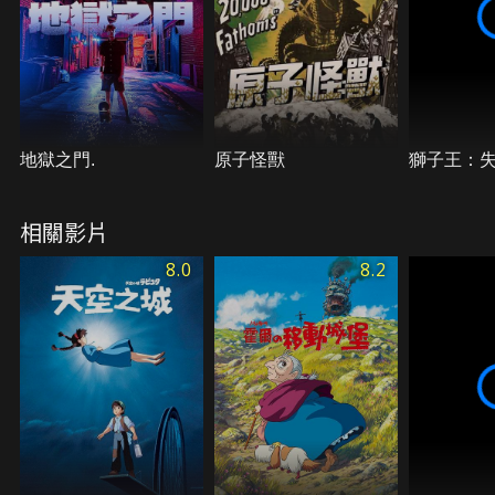
行艇追逐、深具傳奇色彩的人物描繪，「紅豬」是您
珍藏宮崎駿動畫不容錯過的經典之作！
地獄之門.
原子怪獸
獅子王：
相關影片
8.0
8.2