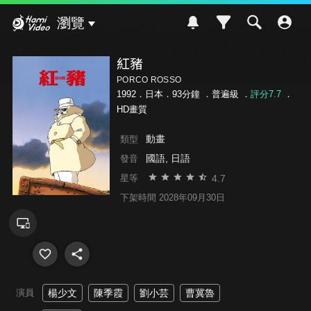
Hami Video
瀏覽
紅豬
PORCO ROSSO
1992．日本．93分鐘 ．
普遍級
．
評分7.7
．
HD畫質
動畫
類型
國語, 日語
發音
4.7
星等
下架時間 2028年09月30日
演員
楊少文
陳季霞
劉小芸
曹冀魯