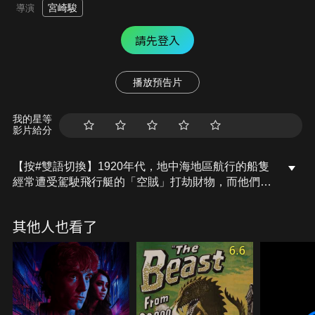
宮崎駿
導演
請先登入
播放預告片
我的星等
影片給分
【按#雙語切換】1920年代，地中海地區航行的船隻
經常遭受駕駛飛行艇的「空賊」打劫財物，而他們的
剋星，就是一位駕駛一艘紅色飛行艇，以追捕「空
賊」賺取賞金的飛行員波魯克，這個由於不明原因被
其他人也看了
魔法變成豬的男人，大家都稱他為「紅豬」。由於
「空賊」中的曼馬由特隊被波魯克打得抱頭鼠竄、顏
6.6
面盡失，因此決定找來美國的飛行好手對付波魯克，
倆人最後將進行 一場以榮耀、女人和金錢為賭注的空
中對決…。以動畫大師宮崎駿最喜愛的天空做為故事
進行的舞台，加上蔚藍地中海上空令人目不暇給的飛