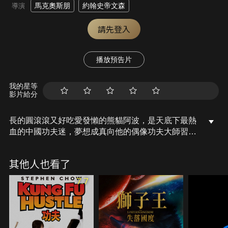
馬克奧斯朋
約翰史帝文森
導演
請先登入
播放預告片
我的星等
影片給分
長的圓滾滾又好吃愛發懶的熊貓阿波，是天底下最熱
血的中國功夫迷，夢想成真向他的偶像功夫大師習
武，卻遇上最凶狠的殘豹前來復仇，他能否肉腳變神
腿，保護大家並光耀師門？【本片為英語版之中文字
其他人也看了
幕】
7.7