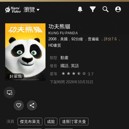
Hami Video
瀏覽
功夫熊貓
KUNG FU PANDA
2008．美國．92分鐘 ．
普遍級
．
評分7.6
．
HD畫質
動畫
類型
國語, 英語
發音
3.7
星等
好萊塢
下架時間 2026年10月31日
演員
傑克布萊克
成龍
達斯汀霍夫曼