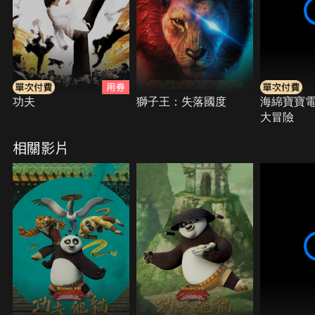
功夫
獅子王：失落國度
海綿寶寶
大冒險
相關影片