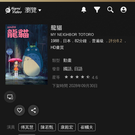
Hami Video
瀏覽
龍貓
MY NEIGHBOR TOTORO
1988．日本．82分鐘 ．
普遍級
．
評分8.2
．
HD畫質
動畫
類型
國語, 日語
發音
4.6
星等
下架時間 2028年09月30日
演員
傅其慧
陳若甄
康殿宏
崔幗夫