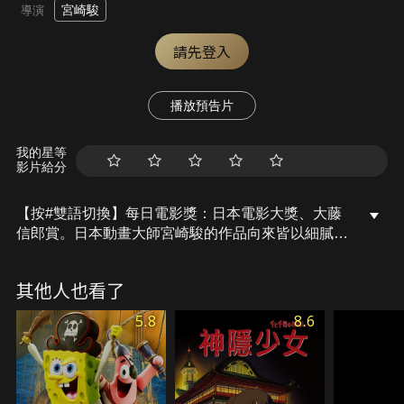
宮崎駿
導演
請先登入
播放預告片
我的星等
影片給分
【按#雙語切換】每日電影獎：日本電影大獎、大藤
信郎賞。日本動畫大師宮崎駿的作品向來皆以細膩的
筆觸，贏得廣大影迷喜愛。念小學的小月和四歲的妹
妹小梅，在媽媽住院期間，跟著爸爸搬到郊外的一間
其他人也看了
舊屋住，在那個被人戲稱為「鬼屋」的新家裡，她們
的生活有了許多有趣的新發現，包括傳說中的龍
5.8
8.6
貓....。 有一天，思念媽媽的小梅決定去醫院探望她，
卻在途中迷路了，大龍貓會出現幫助小月找回小梅
嗎？