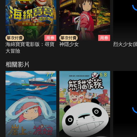
海綿寶寶電影版：尋寶
神隱少女
烈火少女(
大冒險
相關影片
7.7
6.8