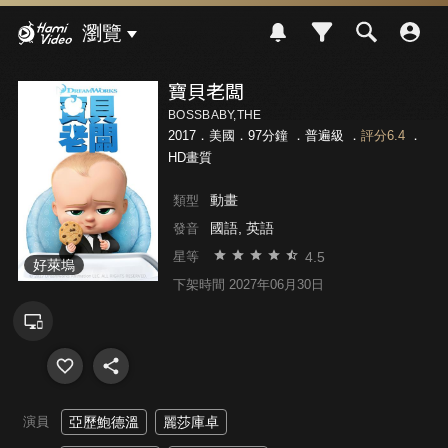
Hami Video
瀏覽
寶貝老闆
BOSSBABY,THE
2017．美國．97分鐘 ．
普遍級
．
評分6.4
．
HD畫質
動畫
類型
國語, 英語
發音
4.5
星等
好萊塢
下架時間 2027年06月30日
演員
亞歷鮑德溫
麗莎庫卓