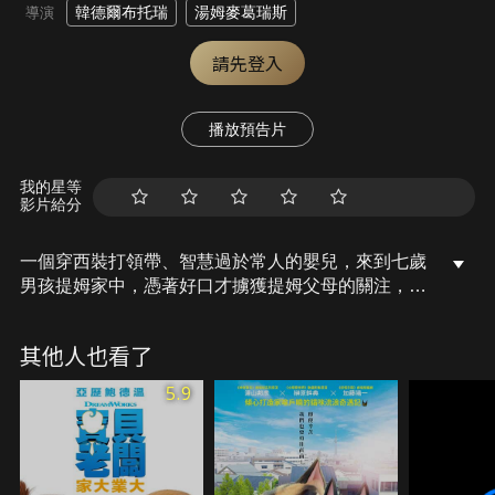
韓德爾布托瑞
湯姆麥葛瑞斯
導演
請先登入
播放預告片
我的星等
影片給分
一個穿西裝打領帶、智慧過於常人的嬰兒，來到七歲
男孩提姆家中，憑著好口才擄獲提姆父母的關注，為
這個家帶來劇烈轉變，並引發一連串有趣的故事。
其他人也看了
5.9