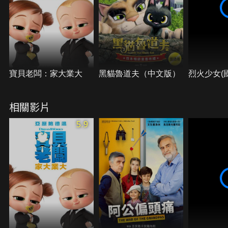
寶貝老闆：家大業大
黑貓魯道夫（中文版）
烈火少女(
相關影片
5.9