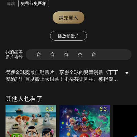
史蒂芬史匹柏
導演
請先登入
播放預告片
我的星等
影片給分
榮獲金球獎最佳動畫片，享譽全球的兒童漫畫《丁丁
歷險記》首度搬上大銀幕！史蒂芬史匹柏、彼得傑克
森兩大金獎導演首度合作3D動畫片，傑米貝爾、丹
尼爾克雷格與安迪瑟克配音。
其他人也看了
6.3
6.3