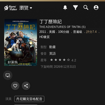
Hami Video
瀏覽
丁丁歷險記
THE ADVENTURES OF TINTIN (S)
2011．美國．106分鐘 ．
普遍級
．
評分7.4
．
HD畫質
動畫
類型
英語
發音
4.2
星等
好萊塢
下架時間 2026年12月31日
演員
丹尼爾克雷格配音