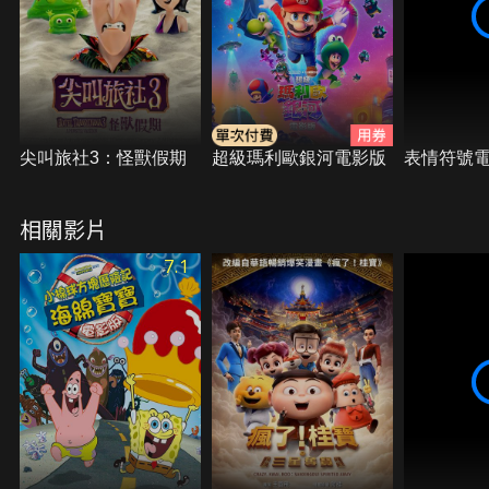
尖叫旅社3：怪獸假期
超級瑪利歐銀河電影版
表情符號
相關影片
7.1