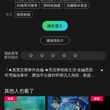
約翰馬可維奇
凱特哈德森
吉娜羅卓奎茲
彼得柏格
導演
請先登入
播放預告片
我的星等
影片給分
『★真實災難事件改編 ★馬克華柏格主演 改編墨西
哥灣漏油事件，鑽油平台爆炸即將沉入海面，救援行
動刻不容緩』2010年，一座在美國墨西哥灣的鑽油平
台發生故障，導致前所未有、威力驚人的大規模爆
其他人也看了
炸，造成多名人員傷亡、失蹤，倖存者險象環生，必
須在關鍵48小時內保全性命，逃離怒火血海，搶救失
蹤的工作夥伴，更要設法阻止因爆炸而引發的另一場
世紀海洋生態浩劫……。