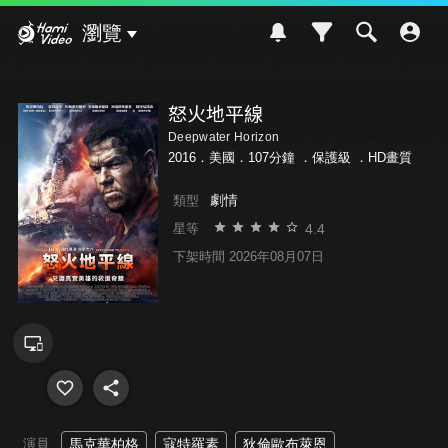
Hami Video
瀏覽
怒火地平線
Deepwater Horizon
2016．美國．107分鐘 ．
保護級
．HD畫質
劇情
類型
4.4
星等
下架時間 2026年08月07日
演員
馬克華柏格
寇特羅素
狄倫歐布萊恩