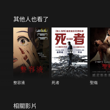
其他人也看了
5.6
整容液
死者
聖殤
相關影片