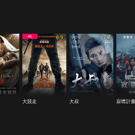
7.2
6.9
7.8
大競走
大叔
寂噤計