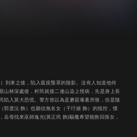
飾）到來之後，陷入瘟疫壟罩的陰影。沒有人知道他何
居山林深處後，村民就接二連山染上怪病，先是身上長
民陷入莫大恐慌。警方曾以為是蘑菇毒素所致，但是隨
（郭度沅 飾）也聽信無名女（千玗嬉 飾）的指控，懷
岳母找來巫師逸光(黃正民 飾)驅魔希望能救回孫女，