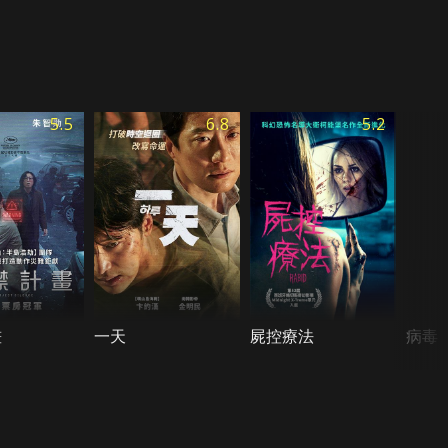
5.5
6.8
5.2
畫
一天
屍控療法
病毒