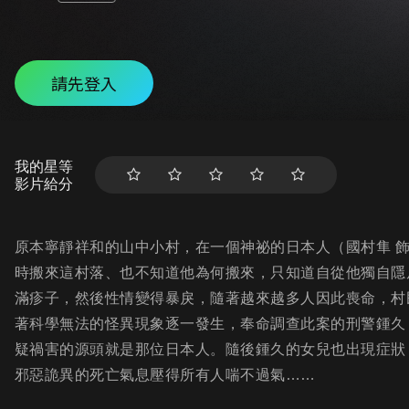
請先登入
我的星等
影片給分
原本寧靜祥和的山中小村，在一個神祕的日本人（國村隼 
時搬來這村落、也不知道他為何搬來，只知道自從他獨自隱
滿疹子，然後性情變得暴戾，隨著越來越多人因此喪命，村
著科學無法的怪異現象逐一發生，奉命調查此案的刑警鍾久
疑禍害的源頭就是那位日本人。隨後鍾久的女兒也出現症狀，
邪惡詭異的死亡氣息壓得所有人喘不過氣……