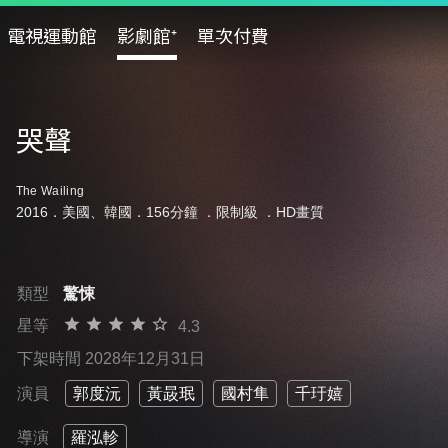
電視運動館
影劇館⁺
單次付費
哭聲
The Wailing
2016．美國、韓國．156分鐘 ．
限制級
．HD畫質
類型
驚悚
星等
4.3
下架時間 2028年12月31日
演員
郭度沅
黃晸珉
國村隼
千玗嬉
導演
羅泓軫