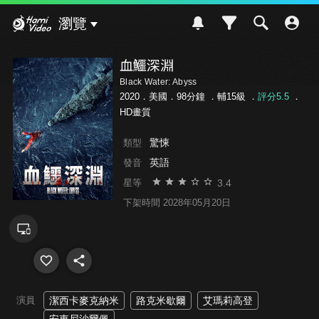
Hami Video
瀏覽
血鱷深淵
Black Water: Abyss
2020．美國．98分鐘 ．
輔15級
．
評分5.5
．
HD畫質
驚悚
類型
英語
發音
3.4
星等
下架時間 2028年05月20日
演員
潔西卡麥克納米
路克米歇爾
艾瑪莉高登