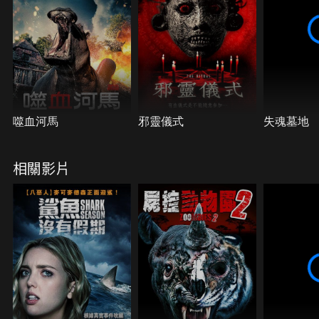
噬血河馬
邪靈儀式
失魂墓地
相關影片