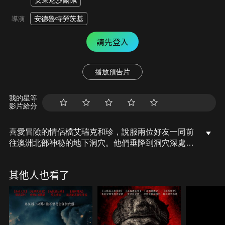
安東尼沙爾佩
安德魯特勞茨基
導演
請先登入
播放預告片
我的星等
影片給分
喜愛冒險的情侶檔艾瑞克和珍，說服兩位好友一同前
往澳洲北部神秘的地下洞穴。他們垂降到洞穴深處，
竟發現地底有著廣大的湖泊。然而突如其來的水流沖
散了他們，一行人這才發現水中竟住著嗜血凶暴的巨
其他人也看了
鱷。他們除了得躲避巨鱷的追擊，還得在滅頂之前逃
出洞穴，一場生死攸關的恐懼盛宴即將展開…