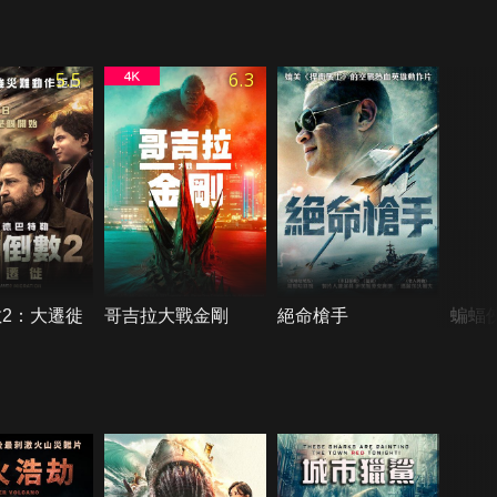
5.5
6.3
2：大遷徙
哥吉拉大戰金剛
絕命槍手
蝙蝠