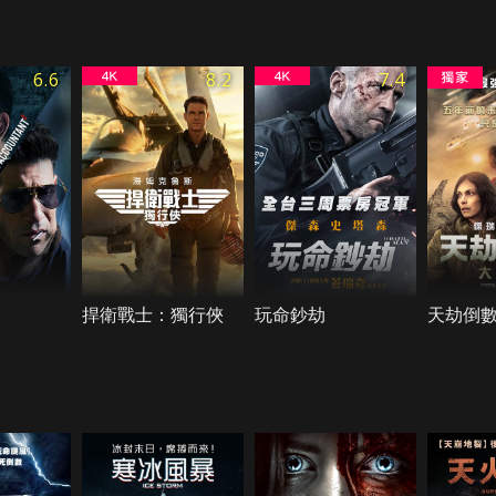
6.6
8.2
7.4
捍衛戰士：獨行俠
玩命鈔劫
天劫倒數