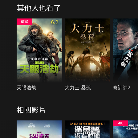
其他人也看了
6.2
天眼浩劫
大力士-桑孫
會計師2
相關影片