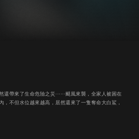
帶來了生命危險之災······颶風來襲，全家人被困在
內，不但水位越來越高，居然還來了一隻奪命大白鯊，