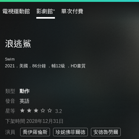
電視運動館
影劇館⁺
單次付費
浪逃鯊
Swim
2021．美國．86分鐘 ．
輔12級
．HD畫質
類型
動作
發音
英語
星等
3.2
下架時間 2028年12月31日
演員
喬伊羅倫斯
珍妮佛菲爾德
安德魯勞爾