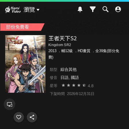
Hami Video
瀏覽
部份免費看
王者天下S2
Kingdom SR2
2013 ．
輔12級
．HD畫質 ．全39集(部分免
費)
綜合其他
類型
日語, 國語
發音
4.8
星等
下架時間
2026年12月31日