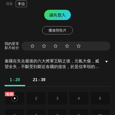
演員
李信
請先登入
播放預告片
我的星等
影片給分
秦國在失去最後的六大將軍王騎之後，元氣大傷，威
望全失，不斷受到鄰近各國的侵攻，於是信率領的飛
信隊以專門負責支援各處戰場的身分，屢建戰功，然
而比起外患，內憂呂不韋更是讓秦王嬴政煩惱不已的
1 - 20
21 - 39
一大難題，就在這時候，眾人最懼怕的趙國李牧有了
動作。
免費
1
2
3
4
5