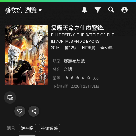
Hami Video
瀏覽
霹靂天命之仙魔鏖鋒.
PILI DESTINY: THE BATTLE OF THE
IMMORTALS AND DEMONS
2016 ．
輔12級
．HD畫質 ．全50集
霹靂布袋戲
類型
台語
發音
3.8
星等
下架時間
2026年12月31日
演員
逆神暘
神毓逍遙