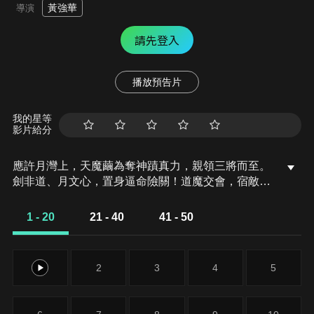
黃強華
導演
請先登入
播放預告片
我的星等
影片給分
應許月灣上，天魔繭為奪神蹟真力，親領三將而至。
劍非道、月文心，置身逼命險關！道魔交會，宿敵再
逢，劍鋒毫不保留，殺式絕命方休！另一方，月文心
獨對三魂，奈何敵手羽翼難傷，對戰片刻，已是險象
1 - 20
21 - 40
41 - 50
環生！
1
2
3
4
5