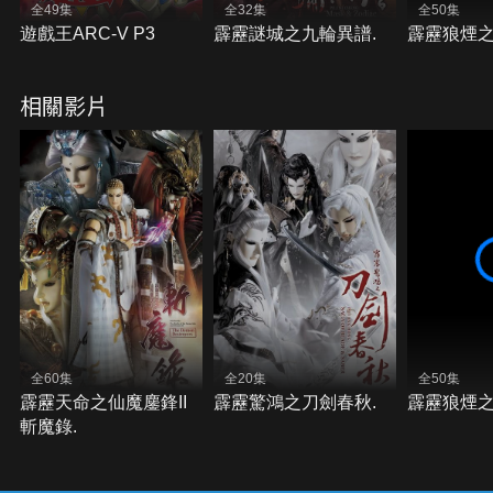
全49集
全32集
全50集
遊戲王ARC-V P3
霹靂謎城之九輪異譜.
霹靂狼煙之
相關影片
全60集
全20集
全50集
霹靂天命之仙魔鏖鋒II
霹靂驚鴻之刀劍春秋.
霹靂狼煙之
斬魔錄.