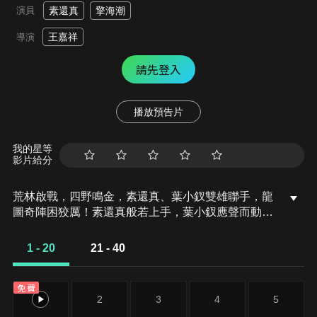
演員
素還真
擎海潮
王嘉祥
導演
請先登入
播放預告片
我的星等
影片給分
荒林啟戰，四野鳴金，素還真、葉小釵雙雄聯手，龍
圖奇陣困狡厲！素還真般若上手，葉小釵應聲而動，
兩人持劍封界，霎時龍圖如應如舞，四野震撼。陣開
化外境，海蟾尊不敢大意，沉腰邁步間，方圓百卉出
1 - 20
21 - 40
鞘，三人起勢轉鋒間，盡展不世劍才。
免費
1
2
3
4
5