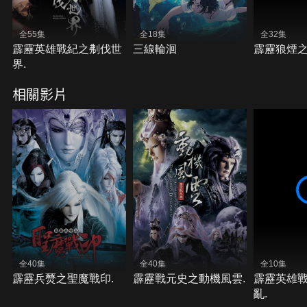
全55集
全18集
全32集
霹靂英雄戰紀之刜伐世
三線輪洄
霹靂狼煙之
界.
相關影片
全40集
全40集
全10集
霹靂兵燹之聖魔戰印.
霹靂戰元史之動機風雲.
霹靂英雄
亂.