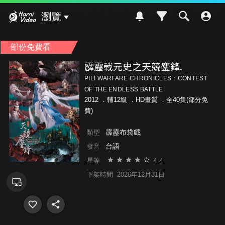
Hami Video
瀏覽
部份免費看
霹靂戰元史之天競鏖鋒.
PILI WARFARE CHRONICLES：CONTEST
OF THE ENDLESS BATTLE
2012 ．
輔12級
．HD畫質 ．全40集(部分免
費)
霹靂布袋戲
類型
台語
發音
4.4
星等
下架時間
2026年12月31日