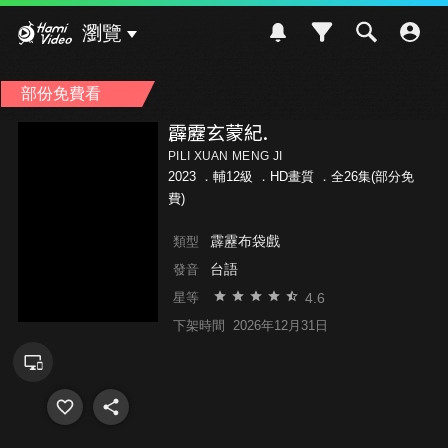
Hami Video
瀏覽
部份免費看
霹靂玄蒙紀.
PILI XUAN MENG JI
2023 ．
輔12級
．HD畫質 ．全26集(部分免
費)
霹靂布袋戲
類型
台語
發音
4.6
星等
下架時間
2026年12月31日