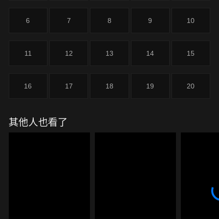
花設局，，眾人欲趁今夜埋伏綺月樓，殲滅惡獸！慾
獸、慾獸，未曾見聞，如今卻肆虐譜命寰界十數年的
6
7
8
9
10
慾獸究竟從何而來？
11
12
13
14
15
16
17
18
19
20
其他人也看了