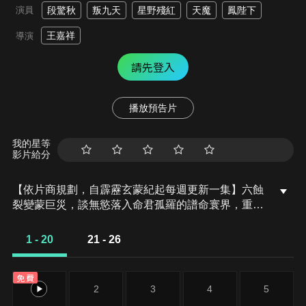
演員
段驚秋
叛九天
星野殘紅
天魔
鳳陛下
王嘉祥
導演
請先登入
播放預告片
我的星等
影片給分
【依片商規劃，自霹靂玄蒙紀起每週更新一集】六蝕
裂變蒙巨災，談無慾落入命君孤羅的譜命寰界，重重
異力直入心槽，脫俗仙子強併三股罕世巨能，狂態畢
現，命君三幻不盡，四象無形，彼此消長均勢之際，
1 - 20
21 - 26
談無慾招引雙劍，再現風雷怒嘯蕩九州，卻是體內玄
力失衡，幾欲裂體！江流併萃，一處巍峨崇嶽，矗立
免費
一座秀麗莊宇，紫雲劍庭穩然鎮守極目天地，劍庭之
1
2
3
4
5
主紫鋒定海雲廣陵正商議要事，針對獰惡雙獸之死念