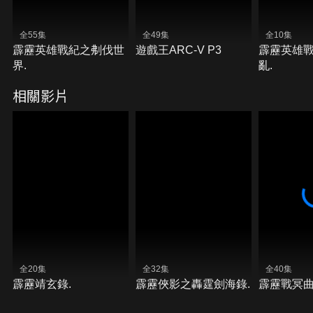
全55集
全49集
全10集
霹靂英雄戰紀之刜伐世
遊戲王ARC-V P3
霹靂英雄
界.
亂.
相關影片
全20集
全32集
全40集
霹靂靖玄錄.
霹靂俠影之轟霆劍海錄.
霹靂戰冥曲