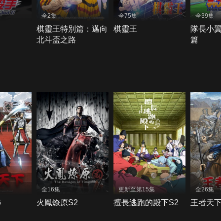
全2集
全75集
全39集
棋靈王特別篇：邁向
棋靈王
隊長小翼
北斗盃之路
篇
全16集
更新至第15集
全26集
6
火鳳燎原S2
擅長逃跑的殿下S2
王者天下