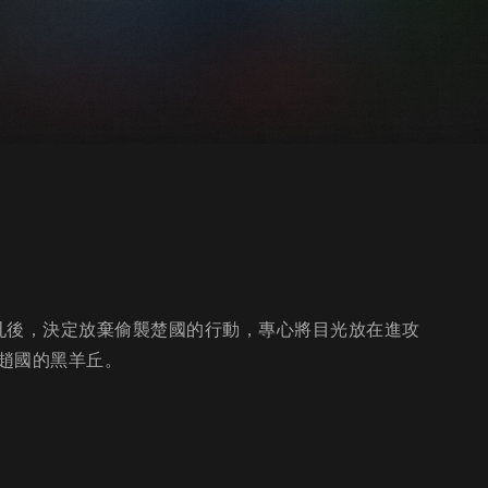
亂後，決定放棄偷襲楚國的行動，專心將目光放在進攻
趙國的黑羊丘。