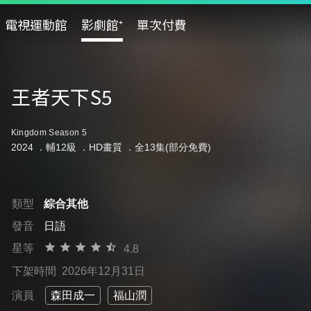
電視運動館
影劇館⁺
單次付費
王者天下S5
Kingdom Season 5
2024 ．
輔12級
．HD畫質 ．全13集(部分免費)
類型
綜合其他
發音
日語
星等
4.8
下架時間
2026年12月31日
演員
森田成一
福山潤