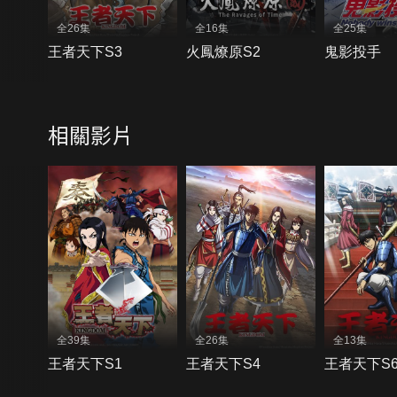
全26集
全16集
全25集
王者天下S3
火鳳燎原S2
鬼影投手
相關影片
全39集
全26集
全13集
王者天下S1
王者天下S4
王者天下S