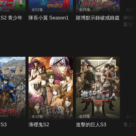
全52集
全26集
全23
S2 青少年
隊長小翼 Season1
賭博默示錄破戒錄篇
神劍
客浪
全10集
全23集
全12
S3
薄櫻鬼S2
進擊的巨人S3
青之