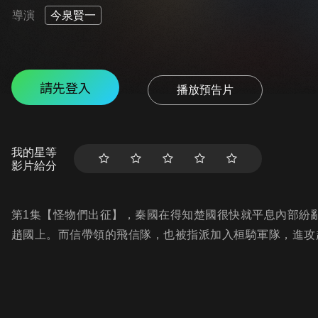
導演
今泉賢一
請先登入
播放預告片
我的星等
影片給分
第1集【怪物們出征】，秦國在得知楚國很快就平息內部紛
趙國上。而信帶領的飛信隊，也被指派加入桓騎軍隊，進攻