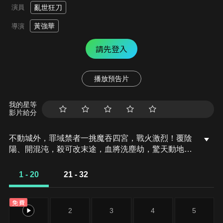
演員
亂世狂刀
黃強華
導演
請先登入
播放預告片
我的星等
影片給分
不動城外，罪域禁者一挑魔吞四宮，戰火激烈！覆陰
陽、開混沌，殺可改末途，血將洗塵劫，驚天動地唯
此戰！末日之狂、貫天行，戰至虛空破碎、七星傾
殞！同時，刀猿、斷晴空，刀鉤相錯，厲招連出！另
1 - 20
21 - 32
一方面，斷情空挑筆運招，策、掠、啄、劃，走勢開
闔無間，步步進逼，劍狼沉穩應對，伺機回敬！
免費
1
2
3
4
5