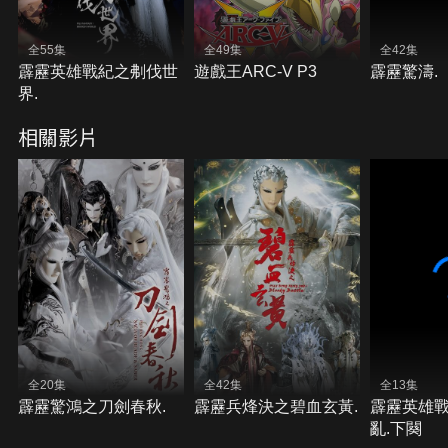
全55集
全49集
全42集
霹靂英雄戰紀之刜伐世
遊戲王ARC-V P3
霹靂驚濤.
界.
相關影片
全20集
全42集
全13集
霹靂驚鴻之刀劍春秋.
霹靂兵烽決之碧血玄黃.
霹靂英雄
亂.下闋