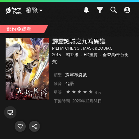
Hami Video
瀏覽
部份免費看
霹靂謎城之九輪異譜.
PILI MI CHENG：MASK＆ZODIAC
2015 ．
輔12級
．HD畫質 ．全32集(部分免
費)
霹靂布袋戲
類型
台語
發音
4.5
星等
下架時間
2026年12月31日