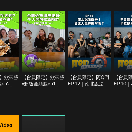
】欸來勝
【會員限定】欸來勝
【會員限定】阿Q們
【會員限
ep2_當
x超級金頭腦ep1_台
EP.12｜南北說法戰
EP.1
傻分不清
灣人破金氏世界紀錄
爭，台北人真的偏冷
規、校
卡龍居然
居然是敷面膜？【欸
漠？【欸你這週要幹
垃圾桶
【欸你這
你這週要幹嘛】
嘛】
週要幹