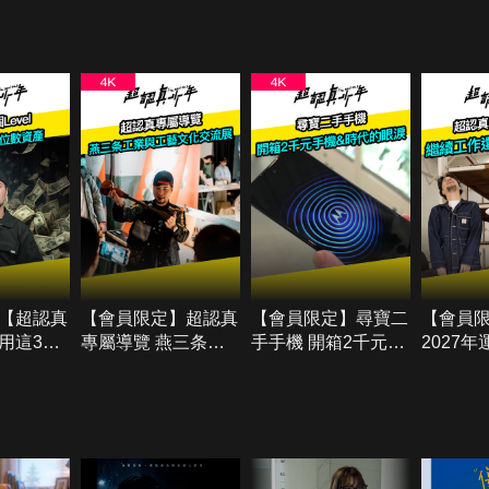
【超認真
【會員限定】超認真
【會員限定】尋寶二
【會員
用這3個
專屬導覽 燕三条工
手手機 開箱2千元手
2027年
工地賺到8
業與工藝文化交流展
機&時代的眼淚
作還是