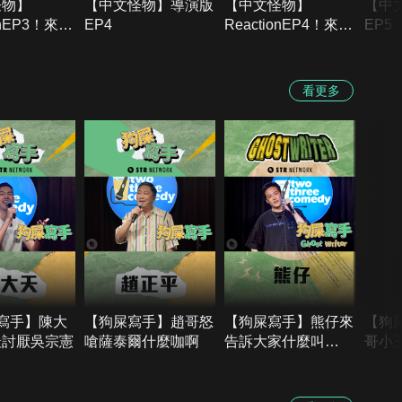
怪物】
【中文怪物】導演版
【中文怪物】
【中
onEP3！來
EP4
ReactionEP4！來
EP5
蕾、花椰菜
賓：咪蕾、花椰菜
看更多
寫手】陳大
【狗屎寫手】趙哥怒
【狗屎寫手】熊仔來
【狗
最討厭吳宗憲
嗆薩泰爾什麼咖啊
告訴大家什麼叫
哥小
PRO