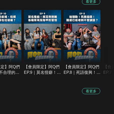
看更多
定】阿Q們
【會員限定】阿Q們
【會員限定】阿Q們
【會
0｜不合理的家
EP.9｜莫名怪癖！摸
EP.8｜死語復興！難
EP.
規！半夜尿在
耳骨摸到折斷？各種
道我們已經老到不會
一！
尿？【欸你這
聞耳屎、指甲的習
講話了？哇哩勒！
直放
嘛】
慣！【欸你這週要幹
【欸你這週要幹嘛】
麼啦
看更多
嘛】
幹嘛