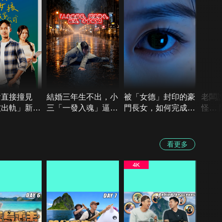
會直接撞見
結婚三年生不出，小
被「女德」封印的豪
老闆
被出軌」新
三「一發入魂」逼我
門長女，如何完成她
怪…
電話那頭是哭
離婚！渣男：這房子
的終極救贖？《悅己
到任
神…《傷心女
是拎杯的！《梅開二
將圖南》
點怪
公司》
度－李梅樹芭的逆
看更多
襲》