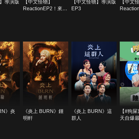
】導演版
【中文怪物】
【中文怪物】導演版
【中文
ReactionEP2！來
EP3
Reacti
賓：漫才少爺
賓：咪
RN》炎
《炎上 BURN》鍾
《炎上 BURN》這
【#狗屎
明軒
群人
天自爆