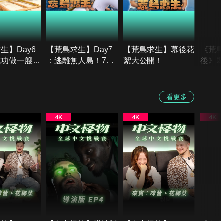
生】Day6
【荒島求生】Day7
【荒島求生】幕後花
《荒
成功做一艘
：逃離無人島！7天
絮大公開！
後》
準備逃離無人
到底瘦幾公斤！？
看更多