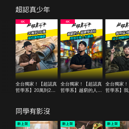
超認真少年
全台獨家！【超認真
全台獨家！【超認真
全台獨家！
哲學系】20萬到200
哲學系】越窮的人
哲學系】我
萬 這招讓我賺翻
越要學這招 用信任
Level 從
換人生翻身
位數資產
同學有影沒