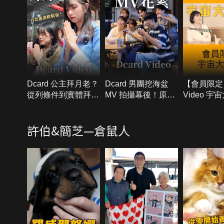
Dcard 公主拜月老？
Dcard 男團挖海盆
【會員限定】
從列條件到實體拜月
MV 拍攝幕後！原來
Video 宇
老，脫單不是夢
偶像的背後是ＸＸ爆
啊！！
開？
許伯&簡芝—倉鼠人