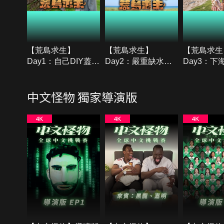
【荒島求生】
【荒島求生】
【荒島求生
Day1：自己DIY蓋避
Day2：嚴重缺水！
Day3：下
難所！第一晚就快受
只好爬上超高的椰子
現超多海鮮
不了超崩潰！
樹！
到肉了！
中文怪物 獨家導演版