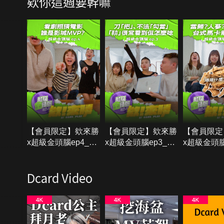
欸你這週要幹嘛
【會員限定】欸來勝
【會員限定】欸來勝
【會員限定
x超級金頭腦ep4_這
x超級金頭腦ep3_刀
x超級金頭腦
些電影劇照超眼熟！
把、勾當、鞥？這些
歸牛舌餅傻
誰是影城MVP？
到底要怎麼念啊！！
楚？台式馬
Dcard Video
【欸你這週要幹嘛】
【欸你這週要幹嘛】
不是本名？
週要幹嘛】