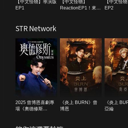
【中文怪物】導演版
【中文怪物】
【中文怪物
EP1
ReactionEP1！來
EP2
賓：黑龍、嘉明
STR Network
2025 曾博恩喜劇專
《炎上 BURN》曾
《炎上 BU
場《奧德修斯
博恩
亞綸
Odysseus》