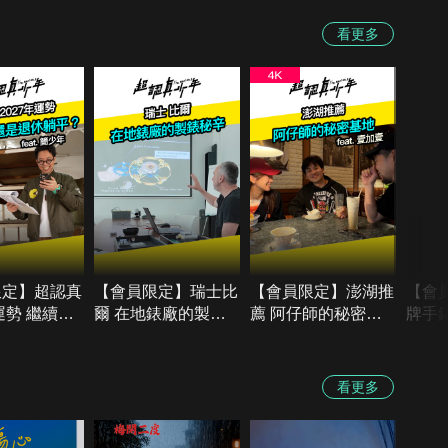
看更多
限定】超認真
【會員限定】瑞士比
【會員限定】澎湖推
【會
運勢 繼續工
爾 在地錶廠的製錶
薦 阿仔師的秘密基
牌手
退休躺平？
秘辛
地 feat.壹加壹
瑞士
聽【
看更多