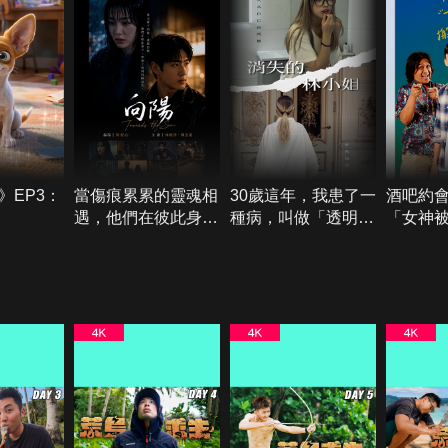
》EP3：
當傷痕累累的靈魂相
30歲這年，我患了一
酒吧約
遇，他們在彼此身上
種病，叫做「透明
「女神
學會了如何向陽而生
人」。《消失的林小
聞！？
《向陽》
姐》
泣的女
孩搬家