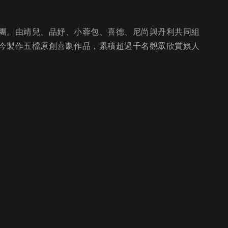
團。由靖兒、品妤、小蓉包、喜德、尼尚與丹利共同組
今製作五檔原創喜劇作品，累積超過千名觀眾欣賞娛人