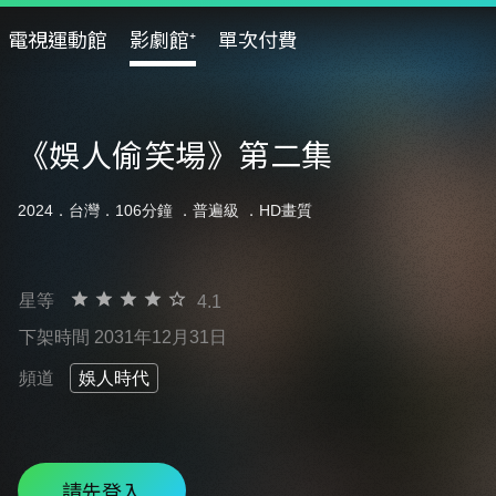
電視運動館
影劇館⁺
單次付費
《娛人偷笑場》第二集
2024．台灣．106分鐘 ．
普遍級
．HD畫質
星等
4.1
下架時間 2031年12月31日
頻道
娛人時代
請先登入