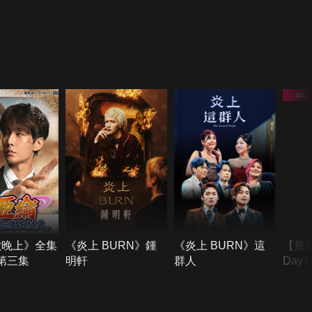
六晚上》全集
《炎上 BURN》鍾
《炎上 BURN》這
【荒
季第三集
明軒
群人
Day
難所
不了