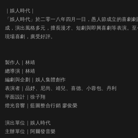
｜娛人時代｜
「娛人時代」於二零一八年四月一日，愚人節成立的喜劇劇
成，演出風格多元，擅長漫才、短劇與即興喜劇等表演。至
現場喜劇，廣受好評。
製作人｜林靖
總導演｜林靖
編劇與企劃｜娛人集體創作
表演者｜品妤、尼尚、靖兒、喜德、小蓉包、丹利
平面設計｜徐子翔
燈光音響｜藍圖整合行銷 廖俊榮
演出單位｜娛人時代
主辦單位｜阿爾發音樂