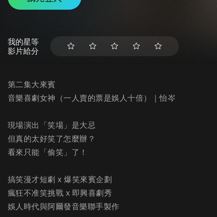
我的星等
影片給分
第二集大來賓
音樂喜劇女神（一人賣的票是娛人十倍）｜怡岑
現場演出「笑場」是大忌
但真的太好笑了怎麼辦？
看來只能「偷笑」了！
搞笑漫才短劇 x 爆笑來賓企劃
瘋狂不准笑挑戰 x 即興喜劇秀
娛人時代與阿爾發音樂聯手製作