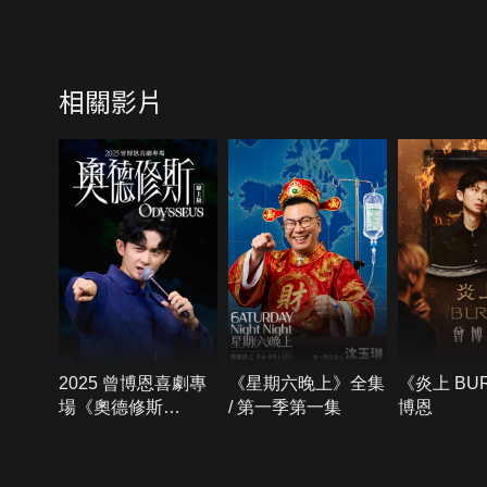
相關影片
2025 曾博恩喜劇專
《星期六晚上》全集
《炎上 BU
場《奧德修斯
/ 第一季第一集
博恩
Odysseus》