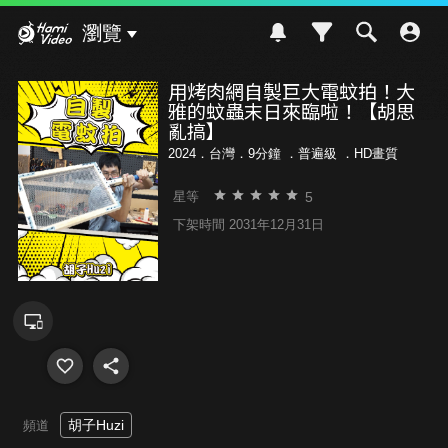
Hami Video
瀏覽
用烤肉網自製巨大電蚊拍！大
雅的蚊蟲末日來臨啦！【胡思
亂搞】
2024．台灣．9分鐘 ．
普遍級
．HD畫質
5
星等
下架時間 2031年12月31日
胡子Huzi
頻道