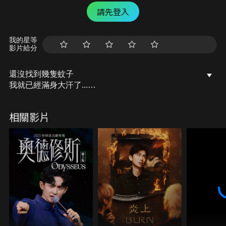
請先登入
我的星等
影片給分
還沒找到幾隻蚊子
我就已經滿身大汗了...
到底是在滅蚊子還是重訓
相關影片
#胡子Huzi #胡思亂搞 #電蚊拍