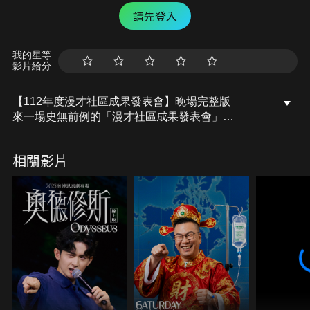
請先登入
我的星等
影片給分
【112年度漫才社區成果發表會】晚場完整版
來一場史無前例的「漫才社區成果發表會」
漫才社區管理委員會年度活動「成果發表會」
相關影片
今年由娛人時代承辦
漫才師的成果發表會
到底會做什麼呢？
全新漫才 x 爆笑短劇
社區搞笑企劃 x 超級大來賓
｜娛人時代大樓住戶｜
總幹事 靖兒
大舅舅 喜德