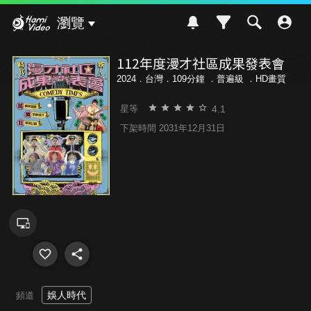
Hami Video
瀏覽
112年度漫才社區成果發表會
2024．台灣．109分鐘 ．
普遍級
．HD畫質
4.1
星等
下架時間 2031年12月31日
娛人時代
頻道