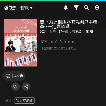
Hami Video
瀏覽
吉卜力這個版本有點難?!事務
員G一定要認識
2024．台灣．17分鐘 ．
普遍級
．4K
0
星等
下架時間 2031年12月31日
我是江老師
頻道