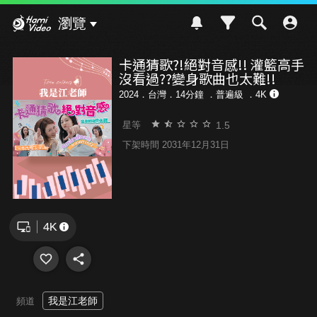
Hami Video
瀏覽
卡通猜歌?!絕對音感!! 灌籃高手
沒看過??變身歌曲也太難!!
2024．台灣．14分鐘 ．
普遍級
．4K
1.5
星等
下架時間 2031年12月31日
我是江老師
頻道