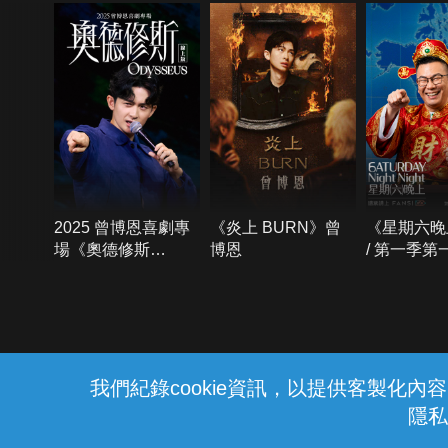
2025 曾博恩喜劇專
《炎上 BURN》曾
《星期六晚
場《奧德修斯
博恩
/ 第一季第
Odysseus》
{{notifyMsg}}
我們紀錄cookie資訊，以提供客製化
隱私