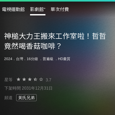
電視運動館
影劇館⁺
單次付費
神槌大力王搬來工作室啦！哲哲
竟然喝香菇咖啡？
2024．台灣．16分鐘 ．
普遍級
．HD畫質
星等
3.7
下架時間 2031年12月31日
頻道
黃氏兄弟