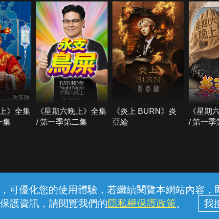
上》全集
《星期六晚上》全集
《炎上 BURN》炎
《星期
一集
/ 第一季第二集
亞綸
/ 第一
常見問題
線上客服
服務條款
隱私權保護
內容，可優化您的使用體驗，若繼續閱覽本網站內容，即表
保護資訊，請閱覽我們的
隱私權保護政策
。
中華電信股份有限公司個人家庭分公司 (統一編號：96979949) © 2026