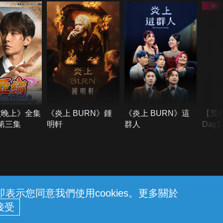
六晚上》全集
《炎上 BURN》鍾
《炎上 BURN》這
【荒
季第三集
明軒
群人
Day
難所
不了
示您同意我們使用cookies。更多關於