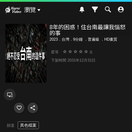
Hami Video
瀏覽
8年的困惑！住台南最讓我惱怒
的事
2023．台灣．9分鐘 ．
普遍級
．HD畫質
0
星等
下架時間 2031年12月31日
異色檔案
頻道