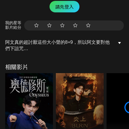
請先登入
我的星等
影片給分
阿文真的超討厭這些大小聲的8+9，所以阿文要對他
們下詛咒
隱藏在生活中的種種倒楣事件...到底會多可怕呢?
相關影片