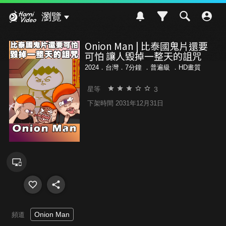
Hami Video
瀏覽
Onion Man | 比泰國鬼片還要
可怕 讓人毀掉一整天的詛咒
2024．台灣．7分鐘 ．
普遍級
．HD畫質
3
星等
下架時間 2031年12月31日
Onion Man
頻道