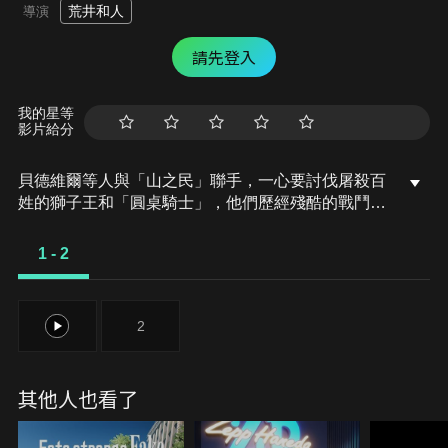
荒井和人
導演
請先登入
我的星等
影片給分
貝德維爾等人與「山之民」聯手，一心要討伐屠殺百
姓的獅子王和「圓桌騎士」，他們歷經殘酷的戰鬥
後，向力量強大的「太陽王．奧茲曼迪亞斯」提議結
為同盟。但太陽王揭露獅子王的計畫後，為了保護自
1 - 2
己的人民而拒絕了他們。貝德維爾等人對獅子王真正
的意圖感到不寒而慄，決定要進攻卡美洛城，阻止獅
子王的野心。
1
2
其他人也看了