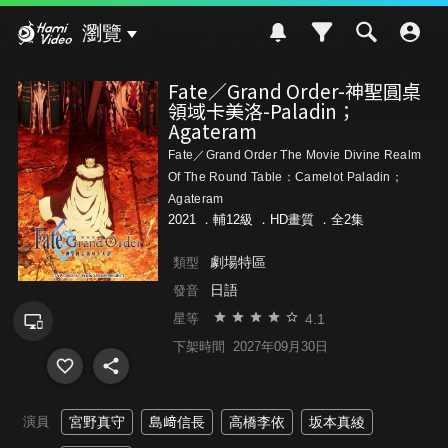
Hami Video
瀏覽
Fate／Grand Order-神聖圓桌
領域卡美洛-Paladin；
Agateram
Fate／Grand Order The Movie Divine Realm
Of The Round Table：Camelot Paladin；
Agateram
2021 ．
輔12級
．HD畫質 ．全2集
劇場特區
類型
日語
發音
4.1
星等
下架時間
2027年09月30日
演員
宮野真守
島﨑信長
高橋李依
坂本真綾