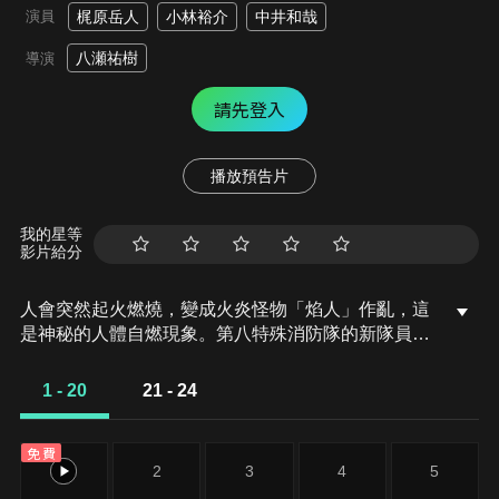
演員
梶原岳人
小林裕介
中井和哉
八瀬祐樹
導演
請先登入
播放預告片
我的星等
影片給分
人會突然起火燃燒，變成火炎怪物「焰人」作亂，這
是神秘的人體自燃現象。第八特殊消防隊的新隊員森
羅日下部從小就很崇拜英雄，但由於母親從前在一次
意外中身亡時，他卻露出了生硬的笑容，而被人稱為
1 - 20
21 - 24
「惡魔」。之後，他還得到了「第三世代」控制火焰
的能力。為了找出母親和弟弟身亡的真相，森羅加入
免費
了特殊消防隊，將會打倒「焰人」，追尋這個現象的
1
2
3
4
5
謎團。