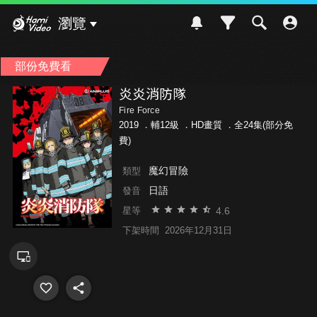
Hami Video
瀏覽
部份免費看
炎炎消防隊
Fire Force
2019 ．
輔12級
．HD畫質 ．全24集(部分免
費)
魔幻冒險
類型
日語
發音
4.6
星等
下架時間
2026年12月31日