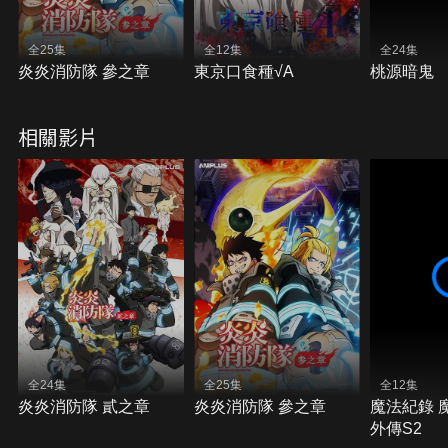
全25集
全12集
全24集
炎炎消防隊 參之章
東京口食種√A
桃源暗鬼
相關影片
全24集
全25集
全12集
炎炎消防隊 貳之章
炎炎消防隊 參之章
魔法紀錄 
外傳S2