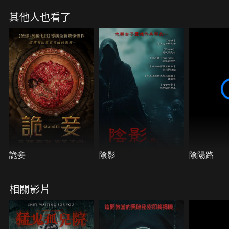
際戰警》見過洛式恐怖所帶出的「宇宙主義」、人類
其他人也看了
的生命卑微仿如大海中的一粒微麈、世界被巨大而奇
形的宇宙之神統治、似乎只能選擇用死亡來逃避這撞
擊心臟的無力…
詭妾
陰影
陰陽路
相關影片