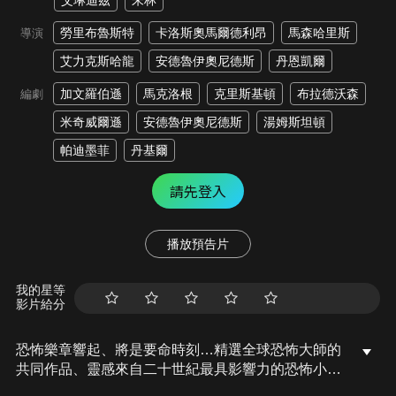
艾琳迪茲
朱林
勞里布魯斯特
卡洛斯奧馬爾德利昂
馬森哈里斯
導演
艾力克斯哈龍
安德魯伊奧尼德斯
丹恩凱爾
加文羅伯遜
馬克洛根
克里斯基頓
布拉德沃森
編劇
米奇威爾遜
安德魯伊奧尼德斯
湯姆斯坦頓
帕迪墨菲
丹基爾
請先登入
播放預告片
我的星等
影片給分
恐怖樂章響起、將是要命時刻…精選全球恐怖大師的
共同作品、靈感來自二十世紀最具影響力的恐怖小說
家洛夫克拉夫特、我們曾在《神鬼奇航》與《MIB 星