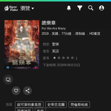
Hami Video
瀏覽
詭樂章
For We Are Many
2019．英國．77分鐘 ．
限制級
．HD畫質
驚悚
類型
英語
發音
1
星等
下架時間 2028年08月31日
演員
妮可萊特麥基恩
史蒂芬克爾
勞倫斯哈維