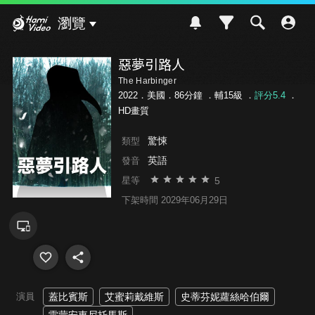
Hami Video
瀏覽
惡夢引路人
The Harbinger
2022．美國．86分鐘 ．
輔15級
．
評分5.4
．
HD畫質
驚悚
類型
英語
發音
5
星等
下架時間 2029年06月29日
演員
蓋比賓斯
艾蜜莉戴維斯
史蒂芬妮蘿絲哈伯爾