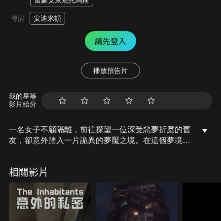
雷蒙安東尼托馬斯
安迪米頓
導演
請先登入
播放預告片
我的星等
影片給分
一名女子不顧隔離，前往探望一位深受惡夢折磨的舊
友，卻意外踏入一片詭異的夢魘之境。在這個夢境
裡，她不僅要直面內心最深的恐懼，還必須與潛伏其
中的邪惡對抗。隨著現實與夢境的界線逐漸模糊，她
相關影片
驚覺惡夢不僅具有傳染性，甚至可能將她的存在從世
界上完全抹去。