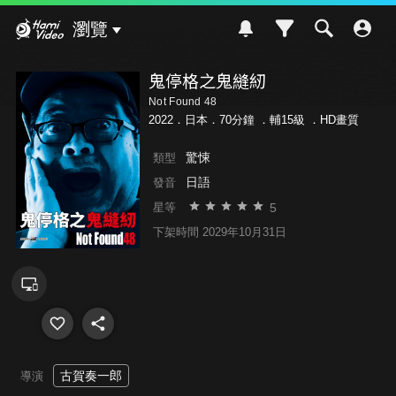
Hami Video
瀏覽
鬼停格之鬼縫紉
Not Found 48
2022．日本．70分鐘 ．
輔15級
．HD畫質
驚悚
類型
日語
發音
5
星等
下架時間 2029年10月31日
古賀奏一郎
導演