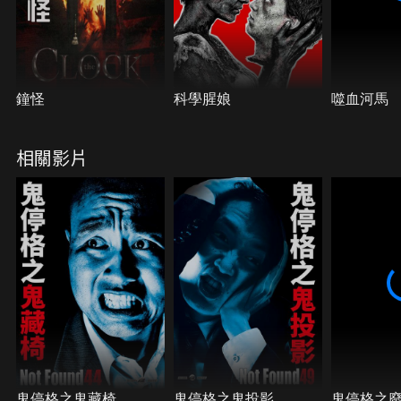
鐘怪
科學腥娘
噬血河馬
相關影片
鬼停格之鬼藏椅
鬼停格之鬼投影
鬼停格之