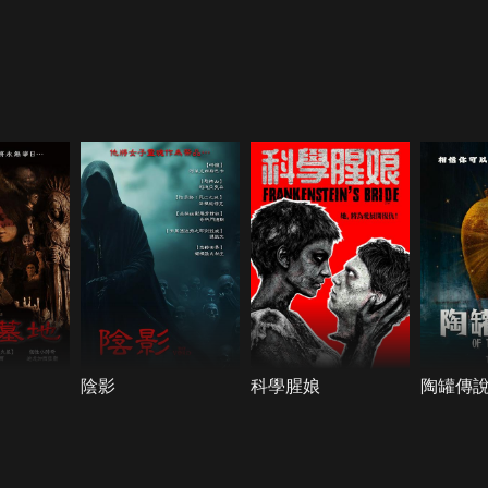
陰影
科學腥娘
陶罐傳