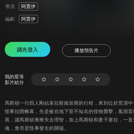
導演
阿賈伊
編劇
阿賈伊
請先登入
播放預告片
我的星等
影片給分
馬斯頓一行四人剛結束拉斯維加斯的行程，來到位於荒漠中
怪事拉開帷幕，先是被在地下室不知名的怪物襲擊，風雨雷
異，讓馬斯頓漸漸失去理智，加上馬斯頓和妻子塞拉，一直
魂，會否是怪事發生的開端。