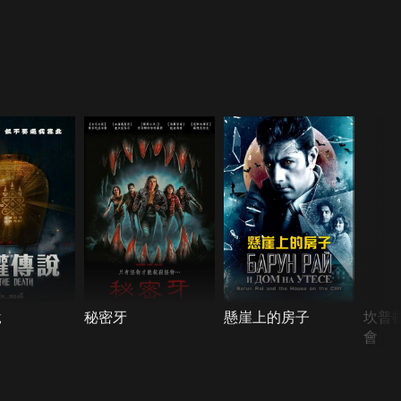
說
秘密牙
懸崖上的房子
坎普
會