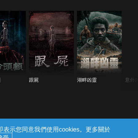
顱
跟屍
湖畔凶靈
意外
示您同意我們使用cookies。更多關於