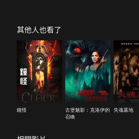
其他人也看了
鐘怪
古堡魅影：克洛伊的
失魂墓地
召喚
相關影片