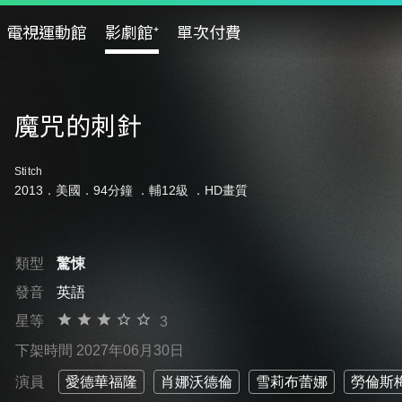
電視運動館
影劇館⁺
單次付費
魔咒的刺針
Stitch
2013．美國．94分鐘 ．
輔12級
．HD畫質
類型
驚悚
發音
英語
星等
3
下架時間 2027年06月30日
演員
愛德華福隆
肖娜沃德倫
雪莉布蕾娜
勞倫斯