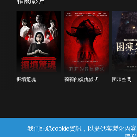
掘墳驚魂
莉莉的復仇儀式
困凍空間
{{notifyMsg}}
我們紀錄cookie資訊，以提供客製化