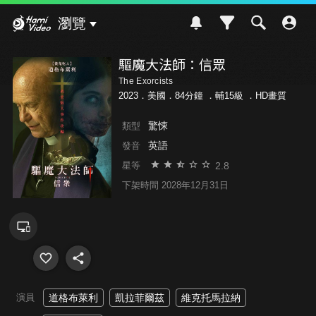
Hami Video
瀏覽
驅魔大法師：信眾
The Exorcists
2023．美國．84分鐘 ．
輔15級
．HD畫質
驚悚
類型
英語
發音
2.8
星等
下架時間 2028年12月31日
演員
道格布萊利
凱拉菲爾茲
維克托馬拉納