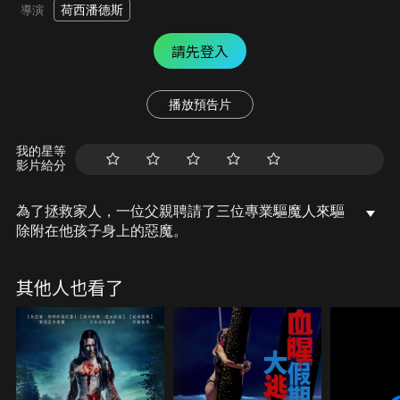
荷西潘德斯
導演
請先登入
播放預告片
我的星等
影片給分
為了拯救家人，一位父親聘請了三位專業驅魔人來驅
除附在他孩子身上的惡魔。
其他人也看了