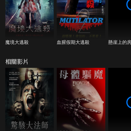
魔境大逃殺
血腥假期大逃殺
懸崖上的
相關影片