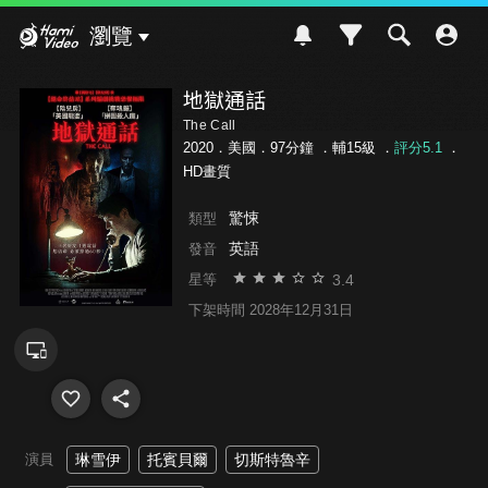
Hami Video
瀏覽
地獄通話
The Call
2020．美國．97分鐘 ．
輔15級
．
評分5.1
．
HD畫質
驚悚
類型
英語
發音
3.4
星等
下架時間 2028年12月31日
演員
琳雪伊
托賓貝爾
切斯特魯辛