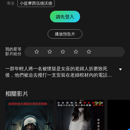
小提摩西伍德沃德
導演
請先登入
播放預告片
我的星等
影片給分
一群年輕人將一名被懷疑是女巫的老婦人折磨致死
後，他們被迫去撥打一支安裝在老婦棺材內的電話，
而另一頭神秘的通話對象將讓他們生不如死……
相關影片
5.9